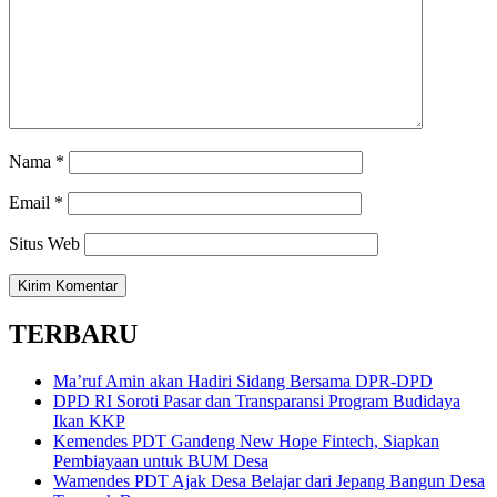
Nama
*
Email
*
Situs Web
TERBARU
Ma’ruf Amin akan Hadiri Sidang Bersama DPR-DPD
DPD RI Soroti Pasar dan Transparansi Program Budidaya
Ikan KKP
Kemendes PDT Gandeng New Hope Fintech, Siapkan
Pembiayaan untuk BUM Desa
Wamendes PDT Ajak Desa Belajar dari Jepang Bangun Desa