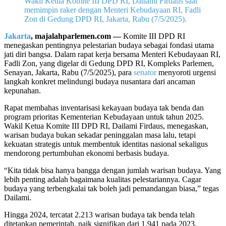
Wakil Ketua Komite III DPD RI, Dailami Firdaus saat
memimpin raker dengan Menteri Kebudayaan RI, Fadli
Zon di Gedung DPD RI, Jakarta, Rabu (7/5/2025).
Jakarta
, majalahparlemen.com —
Komite III DPD RI
menegaskan pentingnya pelestarian budaya sebagai fondasi utama
jati diri bangsa. Dalam rapat kerja bersama Menteri Kebudayaan RI,
Fadli Zon, yang digelar di Gedung DPD RI, Kompleks Parlemen,
Senayan, Jakarta, Rabu (7/5/2025), para
senator
menyoroti urgensi
langkah konkret melindungi budaya nusantara dari ancaman
kepunahan.
Rapat membahas inventarisasi kekayaan budaya tak benda dan
program prioritas Kementerian Kebudayaan untuk tahun 2025.
Wakil Ketua Komite III DPD RI, Dailami Firdaus, menegaskan,
warisan budaya bukan sekadar peninggalan masa lalu, tetapi
kekuatan strategis untuk membentuk identitas nasional sekaligus
mendorong pertumbuhan ekonomi berbasis budaya.
“Kita tidak bisa hanya bangga dengan jumlah warisan budaya. Yang
lebih penting adalah bagaimana kualitas pelestariannya. Cagar
budaya yang terbengkalai tak boleh jadi pemandangan biasa,” tegas
Dailami.
Hingga 2024, tercatat 2.213 warisan budaya tak benda telah
ditetapkan pemerintah, naik signifikan dari 1.941 pada 2023.