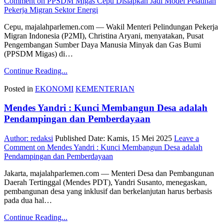
Comment
on PPSDM Migas Cepu Disiapkan Jadi Model Pelatihan
Pekerja Migran Sektor Energi
Cepu, majalahparlemen.com — Wakil Menteri Pelindungan Pekerja
Migran Indonesia (P2MI), Christina Aryani, menyatakan, Pusat
Pengembangan Sumber Daya Manusia Minyak dan Gas Bumi
(PPSDM Migas) di…
Continue Reading...
Posted in
EKONOMI
KEMENTERIAN
Mendes Yandri : Kunci Membangun Desa adalah
Pendampingan dan Pemberdayaan
Author:
redaksi
Published Date:
Kamis, 15 Mei 2025
Leave a
Comment
on Mendes Yandri : Kunci Membangun Desa adalah
Pendampingan dan Pemberdayaan
Jakarta, majalahparlemen.com — Menteri Desa dan Pembangunan
Daerah Tertinggal (Mendes PDT), Yandri Susanto, menegaskan,
pembangunan desa yang inklusif dan berkelanjutan harus berbasis
pada dua hal…
Continue Reading...