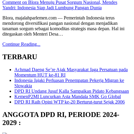
Comment
on Blora Menuju Pusat Sorgum Nasional, Mendes
Yandri: Indonesia Siap Jadi Lumbung Pangan Dunia
Blora, majalahparlemen.com — Pemerintah Indonesia terus
mendorong diversifikasi pangan nasional dengan menjadikan
tanaman sorgum sebagai komoditas strategis masa depan. Hal ini
ditegaskan oleh Menteri Desa…
Continue Reading...
TERBARU
Achmad Daeng Se’re Ajak Masyarakat Jaga Persatuan pada
Momentum HUT ke-81 RI
Indonesia Jajaki Perluasan Penempatan Pekerja Migran ke
Slowakia
DPD RI Undang Jusuf Kalla Sampaikan Pidato Kebangsaan
KemenP2MI Luncurkan Asta Mandala SMK Go Global
DPD RI Raih Opini WTP ke-20 Berturut-turut Sejak 2006
ANGGOTA DPD RI, PERIODE 2024-
2029 :