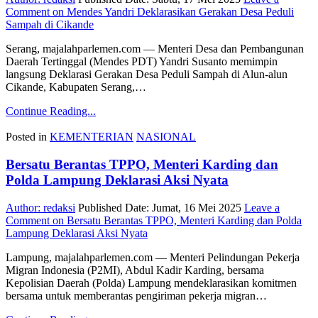
Comment
on Mendes Yandri Deklarasikan Gerakan Desa Peduli
Sampah di Cikande
Serang, majalahparlemen.com — Menteri Desa dan Pembangunan
Daerah Tertinggal (Mendes PDT) Yandri Susanto memimpin
langsung Deklarasi Gerakan Desa Peduli Sampah di Alun-alun
Cikande, Kabupaten Serang,…
Continue Reading...
Posted in
KEMENTERIAN
NASIONAL
Bersatu Berantas TPPO, Menteri Karding dan
Polda Lampung Deklarasi Aksi Nyata
Author:
redaksi
Published Date:
Jumat, 16 Mei 2025
Leave a
Comment
on Bersatu Berantas TPPO, Menteri Karding dan Polda
Lampung Deklarasi Aksi Nyata
Lampung, majalahparlemen.com — Menteri Pelindungan Pekerja
Migran Indonesia (P2MI), Abdul Kadir Karding, bersama
Kepolisian Daerah (Polda) Lampung mendeklarasikan komitmen
bersama untuk memberantas pengiriman pekerja migran…