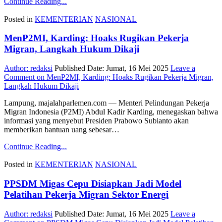
Continue Reading...
Posted in
KEMENTERIAN
NASIONAL
MenP2MI, Karding: Hoaks Rugikan Pekerja
Migran, Langkah Hukum Dikaji
Author:
redaksi
Published Date:
Jumat, 16 Mei 2025
Leave a
Comment
on MenP2MI, Karding: Hoaks Rugikan Pekerja Migran,
Langkah Hukum Dikaji
Lampung, majalahparlemen.com — Menteri Pelindungan Pekerja
Migran Indonesia (P2MI) Abdul Kadir Karding, menegaskan bahwa
informasi yang menyebut Presiden Prabowo Subianto akan
memberikan bantuan uang sebesar…
Continue Reading...
Posted in
KEMENTERIAN
NASIONAL
PPSDM Migas Cepu Disiapkan Jadi Model
Pelatihan Pekerja Migran Sektor Energi
Author:
redaksi
Published Date:
Jumat, 16 Mei 2025
Leave a