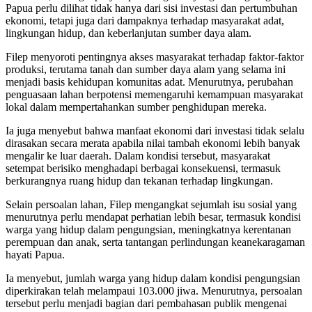
Papua perlu dilihat tidak hanya dari sisi investasi dan pertumbuhan
ekonomi, tetapi juga dari dampaknya terhadap masyarakat adat,
lingkungan hidup, dan keberlanjutan sumber daya alam.
Filep menyoroti pentingnya akses masyarakat terhadap faktor-faktor
produksi, terutama tanah dan sumber daya alam yang selama ini
menjadi basis kehidupan komunitas adat. Menurutnya, perubahan
penguasaan lahan berpotensi memengaruhi kemampuan masyarakat
lokal dalam mempertahankan sumber penghidupan mereka.
Ia juga menyebut bahwa manfaat ekonomi dari investasi tidak selalu
dirasakan secara merata apabila nilai tambah ekonomi lebih banyak
mengalir ke luar daerah. Dalam kondisi tersebut, masyarakat
setempat berisiko menghadapi berbagai konsekuensi, termasuk
berkurangnya ruang hidup dan tekanan terhadap lingkungan.
Selain persoalan lahan, Filep mengangkat sejumlah isu sosial yang
menurutnya perlu mendapat perhatian lebih besar, termasuk kondisi
warga yang hidup dalam pengungsian, meningkatnya kerentanan
perempuan dan anak, serta tantangan perlindungan keanekaragaman
hayati Papua.
Ia menyebut, jumlah warga yang hidup dalam kondisi pengungsian
diperkirakan telah melampaui 103.000 jiwa. Menurutnya, persoalan
tersebut perlu menjadi bagian dari pembahasan publik mengenai