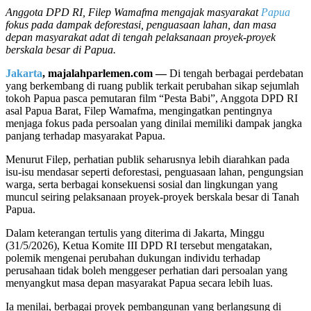
Anggota DPD RI, Filep Wamafma mengajak masyarakat
Papua
fokus pada dampak deforestasi, penguasaan lahan, dan masa
depan masyarakat adat di tengah pelaksanaan proyek-proyek
berskala besar di Papua.
Jakarta
, majalahparlemen.com —
Di tengah berbagai perdebatan
yang berkembang di ruang publik terkait perubahan sikap sejumlah
tokoh Papua pasca pemutaran film “Pesta Babi”, Anggota DPD RI
asal Papua Barat, Filep Wamafma, mengingatkan pentingnya
menjaga fokus pada persoalan yang dinilai memiliki dampak jangka
panjang terhadap masyarakat Papua.
Menurut Filep, perhatian publik seharusnya lebih diarahkan pada
isu-isu mendasar seperti deforestasi, penguasaan lahan, pengungsian
warga, serta berbagai konsekuensi sosial dan lingkungan yang
muncul seiring pelaksanaan proyek-proyek berskala besar di Tanah
Papua.
Dalam keterangan tertulis yang diterima di Jakarta, Minggu
(31/5/2026), Ketua Komite III DPD RI tersebut mengatakan,
polemik mengenai perubahan dukungan individu terhadap
perusahaan tidak boleh menggeser perhatian dari persoalan yang
menyangkut masa depan masyarakat Papua secara lebih luas.
Ia menilai, berbagai proyek pembangunan yang berlangsung di