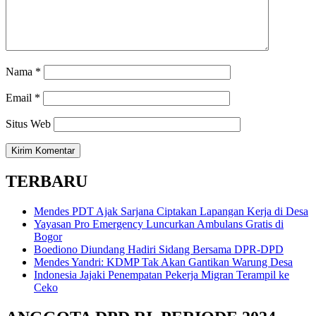
Nama
*
Email
*
Situs Web
TERBARU
Mendes PDT Ajak Sarjana Ciptakan Lapangan Kerja di Desa
Yayasan Pro Emergency Luncurkan Ambulans Gratis di
Bogor
Boediono Diundang Hadiri Sidang Bersama DPR-DPD
Mendes Yandri: KDMP Tak Akan Gantikan Warung Desa
Indonesia Jajaki Penempatan Pekerja Migran Terampil ke
Ceko