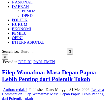
NASIONAL
DAERAH
PEMDA
DPRD
POLITIK
HUKUM
EKONOMI
PEMILU
OPINI
INTERNASIONAL
Search for:
×
Posted in
DPD RI
,
PARLEMEN
Filep Wamafma: Masa Depan Papua
Lebih Penting dari Polemik Tokoh
Author:
redaksi
Published Date:
Minggu, 31 Mei 2026
Leave a
Comment
on Filep Wamafma: Masa Depan Papua Lebih Penting
dari Polemik Tokoh