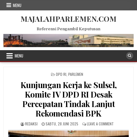
Skip
MENU
to
content
MAJALAHPARLEMEN.COM
Referensi Pengambil Keputusan
MENU
POSTED
DPD RI
,
PARLEMEN
IN
Kunjungan Kerja ke Sulsel,
Komite IV DPD RI Desak
Percepatan Tindak Lanjut
Rekomendasi BPK
AUTHOR:
PUBLISHED
ON
REDAKSI
SABTU, 28 JUNI 2025
LEAVE A COMMENT
DATE:
KUNJUNGAN
KERJA