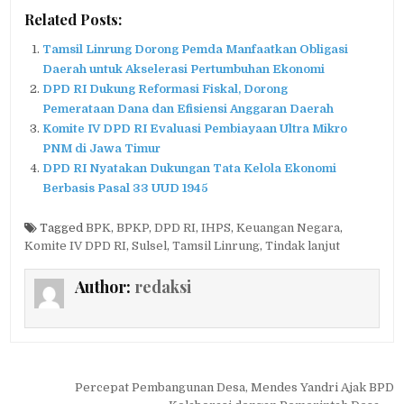
Related Posts:
Tamsil Linrung Dorong Pemda Manfaatkan Obligasi
Daerah untuk Akselerasi Pertumbuhan Ekonomi
DPD RI Dukung Reformasi Fiskal, Dorong
Pemerataan Dana dan Efisiensi Anggaran Daerah
Komite IV DPD RI Evaluasi Pembiayaan Ultra Mikro
PNM di Jawa Timur
DPD RI Nyatakan Dukungan Tata Kelola Ekonomi
Berbasis Pasal 33 UUD 1945
Tagged
BPK
,
BPKP
,
DPD RI
,
IHPS
,
Keuangan Negara
,
Komite IV DPD RI
,
Sulsel
,
Tamsil Linrung
,
Tindak lanjut
Author:
redaksi
Navigasi
Percepat Pembangunan Desa, Mendes Yandri Ajak BPD