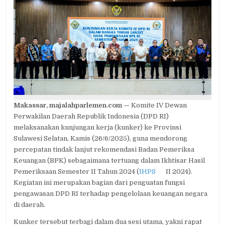
KE
SULSEL,
KOMITE
IV
DPD
RI
DESAK
PERCEPATAN
TINDAK
LANJUT
REKOMENDASI
BPK
Makassar, majalahparlemen.com —
Komite IV Dewan
Perwakilan Daerah Republik Indonesia (DPD RI)
melaksanakan kunjungan kerja (kunker) ke Provinsi
Sulawesi Selatan, Kamis (26/6/2025), guna mendorong
percepatan tindak lanjut rekomendasi Badan Pemeriksa
Keuangan (BPK) sebagaimana tertuang dalam Ikhtisar Hasil
Pemeriksaan Semester II Tahun 2024 (
IHPS
II 2024).
Kegiatan ini merupakan bagian dari penguatan fungsi
pengawasan DPD RI terhadap pengelolaan keuangan negara
di daerah.
Kunker tersebut terbagi dalam dua sesi utama, yakni rapat