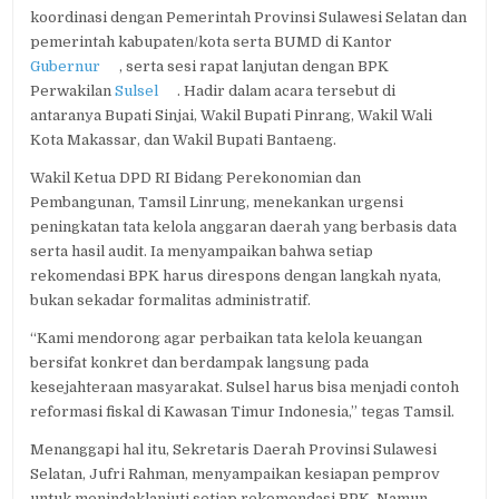
koordinasi dengan Pemerintah Provinsi Sulawesi Selatan dan
pemerintah kabupaten/kota serta BUMD di Kantor
Gubernur
, serta sesi rapat lanjutan dengan BPK
Perwakilan
Sulsel
. Hadir dalam acara tersebut di
antaranya Bupati Sinjai, Wakil Bupati Pinrang, Wakil Wali
Kota Makassar, dan Wakil Bupati Bantaeng.
Wakil Ketua DPD RI Bidang Perekonomian dan
Pembangunan, Tamsil Linrung, menekankan urgensi
peningkatan tata kelola anggaran daerah yang berbasis data
serta hasil audit. Ia menyampaikan bahwa setiap
rekomendasi BPK harus direspons dengan langkah nyata,
bukan sekadar formalitas administratif.
“Kami mendorong agar perbaikan tata kelola keuangan
bersifat konkret dan berdampak langsung pada
kesejahteraan masyarakat. Sulsel harus bisa menjadi contoh
reformasi fiskal di Kawasan Timur Indonesia,” tegas Tamsil.
Menanggapi hal itu, Sekretaris Daerah Provinsi Sulawesi
Selatan, Jufri Rahman, menyampaikan kesiapan pemprov
untuk menindaklanjuti setiap rekomendasi BPK. Namun