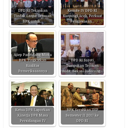
DPD RI Tekankan
Komite IV DPD RI
Tindak Lanjut Temuan
Kunjungi Aceh, Perkuat
BPK untuk…
Pengawasan…
Ajiep Padindang Minta
BPK Tingkatkan
DPD RI Soroti
Kualitas
Tumpukan Temuan
Pemeriksaannya
Audit, Bekasi Didorong…
Ketua DPR Laporkan
BPK Serahkan IHP
Kinerja DPR Masa
Semester II 2017 ke
Persidangan IV
DPD RI