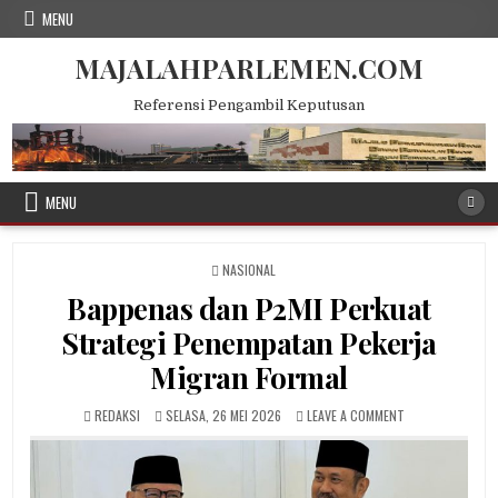
Skip
MENU
to
content
MAJALAHPARLEMEN.COM
Referensi Pengambil Keputusan
MENU
POSTED
NASIONAL
IN
Bappenas dan P2MI Perkuat
Strategi Penempatan Pekerja
Migran Formal
AUTHOR:
PUBLISHED
ON
REDAKSI
SELASA, 26 MEI 2026
LEAVE A COMMENT
DATE:
BAPPENAS
DAN
P2MI
PERKUAT