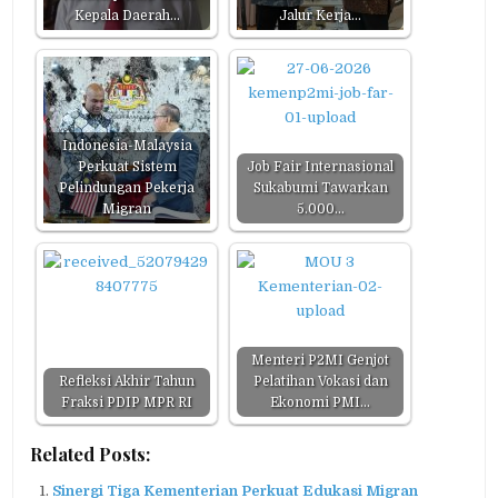
Kepala Daerah…
Jalur Kerja…
Indonesia-Malaysia
Perkuat Sistem
Job Fair Internasional
Pelindungan Pekerja
Sukabumi Tawarkan
Migran
5.000…
Menteri P2MI Genjot
Refleksi Akhir Tahun
Pelatihan Vokasi dan
Fraksi PDIP MPR RI
Ekonomi PMI…
Related Posts:
Sinergi Tiga Kementerian Perkuat Edukasi Migran