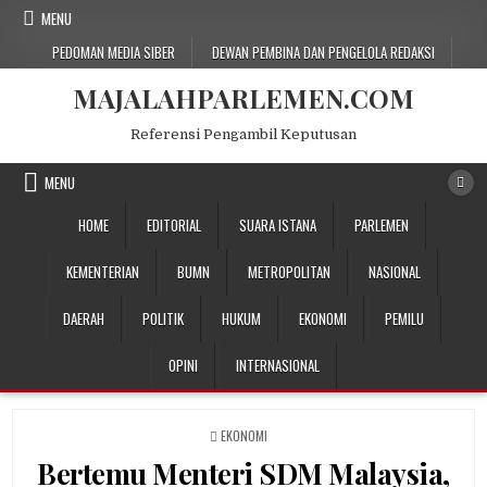
Skip
MENU
to
PEDOMAN MEDIA SIBER
DEWAN PEMBINA DAN PENGELOLA REDAKSI
content
MAJALAHPARLEMEN.COM
Referensi Pengambil Keputusan
MENU
HOME
EDITORIAL
SUARA ISTANA
PARLEMEN
KEMENTERIAN
BUMN
METROPOLITAN
NASIONAL
DAERAH
POLITIK
HUKUM
EKONOMI
PEMILU
OPINI
INTERNASIONAL
POSTED
EKONOMI
IN
Bertemu Menteri SDM Malaysia,