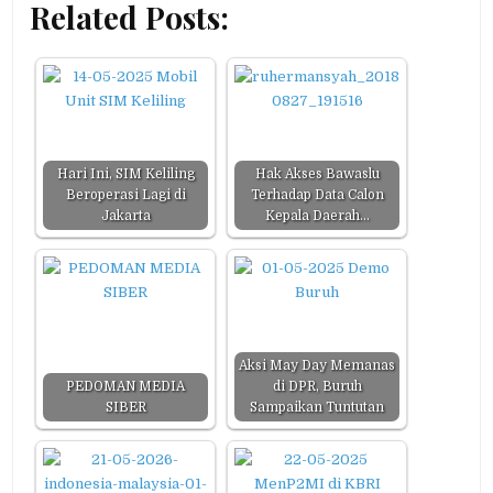
Related Posts:
Hari Ini, SIM Keliling
Hak Akses Bawaslu
Beroperasi Lagi di
Terhadap Data Calon
Jakarta
Kepala Daerah…
Aksi May Day Memanas
PEDOMAN MEDIA
di DPR, Buruh
SIBER
Sampaikan Tuntutan