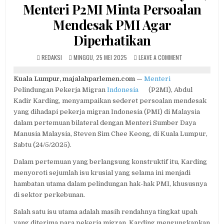
Menteri P2MI Minta Persoalan
Mendesak PMI Agar
Diperhatikan
AUTHOR:
PUBLISHED
ON
REDAKSI
MINGGU, 25 MEI 2025
LEAVE A COMMENT
DATE:
BERTEMU
MENTERI
Kuala Lumpur, majalahparlemen.com —
Menteri
SDM
Pelindungan Pekerja Migran
Indonesia
(P2MI), Abdul
MALAYSIA,
MENTERI
Kadir Karding, menyampaikan sederet persoalan mendesak
P2MI
yang dihadapi pekerja migran Indonesia (PMI) di Malaysia
MINTA
dalam pertemuan bilateral dengan Menteri Sumber Daya
PERSOALAN
MENDESAK
Manusia Malaysia, Steven Sim Chee Keong, di Kuala Lumpur,
PMI
Sabtu (24/5/2025).
AGAR
DIPERHATIKAN
Dalam pertemuan yang berlangsung konstruktif itu, Karding
menyoroti sejumlah isu krusial yang selama ini menjadi
hambatan utama dalam pelindungan hak-hak PMI, khususnya
di sektor perkebunan.
Salah satu isu utama adalah masih rendahnya tingkat upah
yang diterima para pekerja migran. Karding mengungkapkan