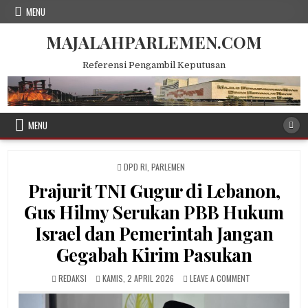
Skip
MENU
to
content
MAJALAHPARLEMEN.COM
Referensi Pengambil Keputusan
MENU
POSTED
DPD RI
,
PARLEMEN
IN
Prajurit TNI Gugur di Lebanon,
Gus Hilmy Serukan PBB Hukum
Israel dan Pemerintah Jangan
Gegabah Kirim Pasukan
AUTHOR:
PUBLISHED
ON
REDAKSI
KAMIS, 2 APRIL 2026
LEAVE A COMMENT
DATE:
PRAJURIT
TNI