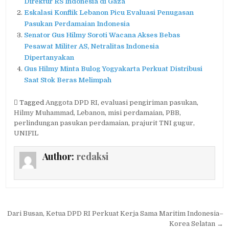
Direktur RS Indonesia di Gaza
Eskalasi Konflik Lebanon Picu Evaluasi Penugasan
Pasukan Perdamaian Indonesia
Senator Gus Hilmy Soroti Wacana Akses Bebas
Pesawat Militer AS, Netralitas Indonesia
Dipertanyakan
Gus Hilmy Minta Bulog Yogyakarta Perkuat Distribusi
Saat Stok Beras Melimpah
Tagged
Anggota DPD RI
,
evaluasi pengiriman pasukan
,
Hilmy Muhammad
,
Lebanon
,
misi perdamaian
,
PBB
,
perlindungan pasukan perdamaian
,
prajurit TNI gugur
,
UNIFIL
Author:
redaksi
Navigasi
Dari Busan, Ketua DPD RI Perkuat Kerja Sama Maritim Indonesia–
Korea Selatan →