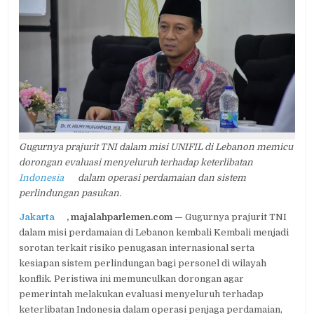
GUGUR
DI
LEBANON,
GUS
HILMY
SERUKAN
PBB
HUKUM
ISRAEL
DAN
PEMERINTAH
JANGAN
Gugurnya prajurit TNI dalam misi UNIFIL di Lebanon memicu
GEGABAH
KIRIM
dorongan evaluasi menyeluruh terhadap keterlibatan
PASUKAN
Indonesia
dalam operasi perdamaian dan sistem
perlindungan pasukan.
Jakarta
, majalahparlemen.com —
Gugurnya prajurit TNI
dalam misi perdamaian di Lebanon kembali Kembali menjadi
sorotan terkait risiko penugasan internasional serta
kesiapan sistem perlindungan bagi personel di wilayah
konflik. Peristiwa ini memunculkan dorongan agar
pemerintah melakukan evaluasi menyeluruh terhadap
keterlibatan Indonesia dalam operasi penjaga perdamaian,