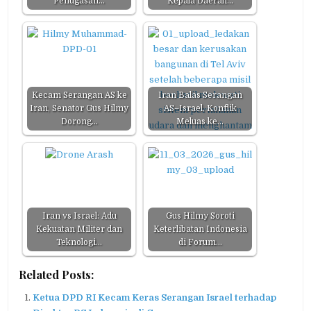
Penugasan…
Kepala Daerah…
Kecam Serangan AS ke
Iran Balas Serangan
Iran, Senator Gus Hilmy
AS–Israel, Konflik
Dorong…
Meluas ke…
Iran vs Israel: Adu
Gus Hilmy Soroti
Kekuatan Militer dan
Keterlibatan Indonesia
Teknologi…
di Forum…
Related Posts:
Ketua DPD RI Kecam Keras Serangan Israel terhadap