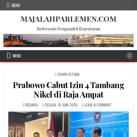
Skip
MENU
to
content
MAJALAHPARLEMEN.COM
Referensi Pengambil Keputusan
MENU
POSTED
SUARA ISTANA
IN
Prabowo Cabut Izin 4 Tambang
Nikel di Raja Ampat
AUTHOR:
PUBLISHED
ON
REDAKSI
SELASA, 10 JUNI 2025
LEAVE A COMMENT
DATE:
PRABOWO
CABUT
IZIN
4
TAMBANG
NIKEL