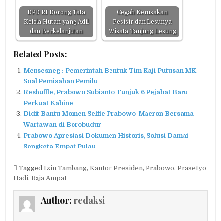
DPD RI Dorong Tata
Cegah Kerusakan
Kelola Hutan yang Adil
Pesisir dan Lesunya
dan Berkelanjutan
Wisata Tanjung Lesung
Related Posts:
Mensesneg : Pemerintah Bentuk Tim Kaji Putusan MK
Soal Pemisahan Pemilu
Reshuffle, Prabowo Subianto Tunjuk 6 Pejabat Baru
Perkuat Kabinet
Didit Bantu Momen Selfie Prabowo-Macron Bersama
Wartawan di Borobudur
Prabowo Apresiasi Dokumen Historis, Solusi Damai
Sengketa Empat Pulau
Tagged
Izin Tambang
,
Kantor Presiden
,
Prabowo
,
Prasetyo
Hadi
,
Raja Ampat
Author:
redaksi