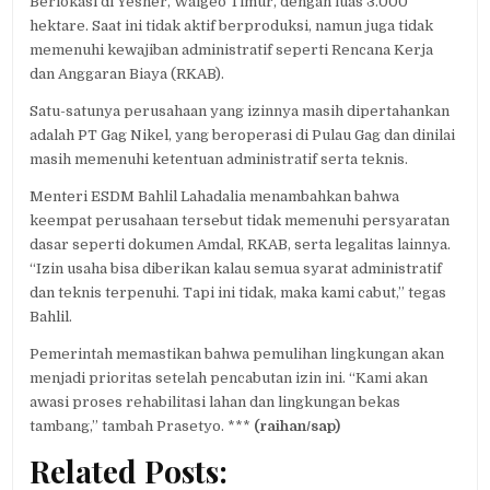
Berlokasi di Yesner, Waigeo Timur, dengan luas 3.000
hektare. Saat ini tidak aktif berproduksi, namun juga tidak
memenuhi kewajiban administratif seperti Rencana Kerja
dan Anggaran Biaya (RKAB).
Satu-satunya perusahaan yang izinnya masih dipertahankan
adalah PT Gag Nikel, yang beroperasi di Pulau Gag dan dinilai
masih memenuhi ketentuan administratif serta teknis.
Menteri ESDM Bahlil Lahadalia menambahkan bahwa
keempat perusahaan tersebut tidak memenuhi persyaratan
dasar seperti dokumen Amdal, RKAB, serta legalitas lainnya.
“Izin usaha bisa diberikan kalau semua syarat administratif
dan teknis terpenuhi. Tapi ini tidak, maka kami cabut,” tegas
Bahlil.
Pemerintah memastikan bahwa pemulihan lingkungan akan
menjadi prioritas setelah pencabutan izin ini. “Kami akan
awasi proses rehabilitasi lahan dan lingkungan bekas
tambang,” tambah Prasetyo. ***
(raihan/sap)
Related Posts: