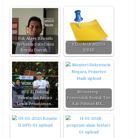
Hak Akses Bawaslu
Terhadap Data Calon
PEDOMAN MEDIA
Kepala Daerah…
SIBER
DPD RI Dukung
Mensesneg :
Pelestarian Pesisir
Pemerintah Bentuk Tim
Lewat Penanaman…
Kaji Putusan MK…