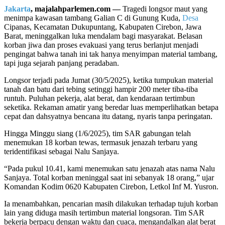
Jakarta
, majalahparlemen.com —
Tragedi longsor maut yang
menimpa kawasan tambang Galian C di Gunung Kuda,
Desa
Cipanas, Kecamatan Dukupuntang, Kabupaten Cirebon, Jawa
Barat, meninggalkan luka mendalam bagi masyarakat. Belasan
korban jiwa dan proses evakuasi yang terus berlanjut menjadi
pengingat bahwa tanah ini tak hanya menyimpan material tambang,
tapi juga sejarah panjang peradaban.
Longsor terjadi pada Jumat (30/5/2025), ketika tumpukan material
tanah dan batu dari tebing setinggi hampir 200 meter tiba-tiba
runtuh. Puluhan pekerja, alat berat, dan kendaraan tertimbun
seketika. Rekaman amatir yang beredar luas memperlihatkan betapa
cepat dan dahsyatnya bencana itu datang, nyaris tanpa peringatan.
Hingga Minggu siang (1/6/2025), tim SAR gabungan telah
menemukan 18 korban tewas, termasuk jenazah terbaru yang
teridentifikasi sebagai Nalu Sanjaya.
“Pada pukul 10.41, kami menemukan satu jenazah atas nama Nalu
Sanjaya. Total korban meninggal saat ini sebanyak 18 orang,” ujar
Komandan Kodim 0620 Kabupaten Cirebon, Letkol Inf M. Yusron.
Ia menambahkan, pencarian masih dilakukan terhadap tujuh korban
lain yang diduga masih tertimbun material longsoran. Tim SAR
bekerja berpacu dengan waktu dan cuaca, mengandalkan alat berat