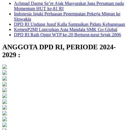
Achmad Daeng Se’re Ajak Masyarakat Jaga Persatuan pada
Momentum HUT ke-81 RI
Indonesia Jajaki Perluasan Penempatan Pekerja Migran ke
Slowakia
DPD RI Undang Jusuf Kalla Sampaikan Pidato Kebangsaan
KemenP2MI Luncurkan Asta Mandala SMK Go Global
DPD RI Raih Opini WTP ke-20 Berturut-turut Sejak 2006
ANGGOTA DPD RI, PERIODE 2024-
2029 :