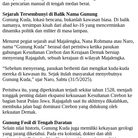
dan pencarian manual di tengah medan berat.
Sejarah Tersembunyi di Balik Nama Gunung
Gunung Kuda, lokasi bencana, bukanlah kawasan biasa. Di balik
namanya, tersimpan kisah dari abad ke-16 yang mencerminkan
dinamika politik dan militer di masa lampau.
Menurut pegiat sejarah asal Majalengka, Nana Rohmana atau Naro,
nama “Gunung Kuda” berasal dari peristiwa ketika pasukan
gabungan Kesultanan Cirebon dan Kerajaan Demak bersiap
menyerang Rajagaluh, sebuah kerajaan di wilayah Majalengka.
“Sebelum menyerang, pasukan berhenti dan mengikat kuda-kuda
mereka di kawasan itu. Sejak itulah masyarakat menyebutnya
Gunung Kuda,” ujar Naro, Sabtu (31/5/2025).
Peristiwa itu, yang diperkirakan terjadi sekitar tahun 1528, menjadi
tonggak penting dalam ekspansi kekuasaan Kesultanan Cirebon ke
bagian barat Pulau Jawa. Rajagaluh saat itu akhirnya dikalahkan,
membuka jalan bagi dominasi Cirebon yang didukung oleh
kekuatan Demak.
Gunung Fosil di Tengah Daratan
Selain nilai historis, Gunung Kuda juga memiliki kekayaan geologi
yang jarang diketahui. Pada era kolonial, dokter dan ahli