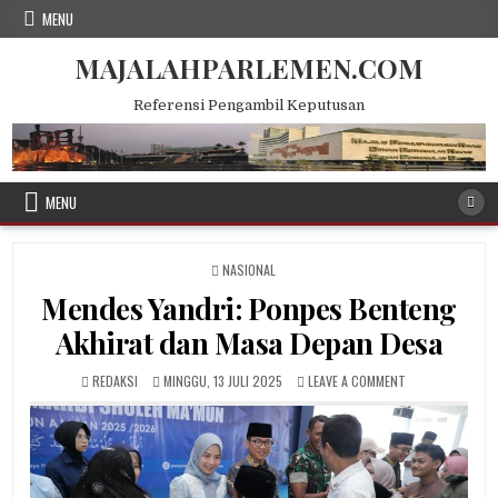
Skip
MENU
to
content
MAJALAHPARLEMEN.COM
Referensi Pengambil Keputusan
MENU
POSTED
NASIONAL
IN
Mendes Yandri: Ponpes Benteng
Akhirat dan Masa Depan Desa
AUTHOR:
PUBLISHED
ON
REDAKSI
MINGGU, 13 JULI 2025
LEAVE A COMMENT
DATE:
MENDES
YANDRI:
PONPES
BENTENG
AKHIRAT
DAN