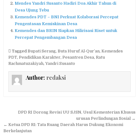
Mendes Yandri Susanto Hadiri Doa Akhir Tahun di
Desa Ujung Tebu
Kemendes PDT – BNI Perkuat Kolaborasi Percepat
Pengentasan Kemiskinan Desa
Kemendes dan BRIN Siapkan Hilirisasi Riset untuk
Percepat Pengembangan Desa
Tagged
Bupati Serang
,
Buta Huruf Al-Qur’an
,
Kemendes
PDT
,
Pendidikan Karakter
,
Pesantren Desa
,
Ratu
Rachmatuzakiyah
,
Yandri Susanto
Author:
redaksi
Navigasi
DPD RI Dorong Revisi UU SJSN, Usul Kementerian Khusus
pos
urusan Perlindungan Sosial →
← Ketua DPD RI: Tata Ruang Daerah Harus Dukung Ekonomi
Berkelanjutan