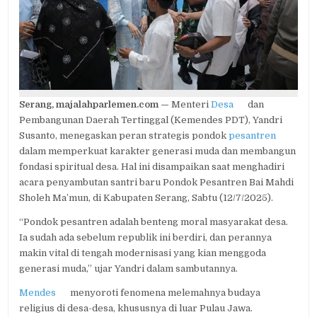
MASA
DEPAN
DESA
Serang, majalahparlemen.com —
Menteri
Desa
dan
Pembangunan Daerah Tertinggal (Kemendes PDT), Yandri
Susanto, menegaskan peran strategis pondok
pesantren
dalam memperkuat karakter generasi muda dan membangun
fondasi spiritual desa. Hal ini disampaikan saat menghadiri
acara penyambutan santri baru Pondok Pesantren Bai Mahdi
Sholeh Ma’mun, di Kabupaten Serang, Sabtu (12/7/2025).
“Pondok pesantren adalah benteng moral masyarakat desa.
Ia sudah ada sebelum republik ini berdiri, dan perannya
makin vital di tengah modernisasi yang kian menggoda
generasi muda,” ujar Yandri dalam sambutannya.
Mendes
menyoroti fenomena melemahnya budaya
religius di desa-desa, khususnya di luar Pulau Jawa.