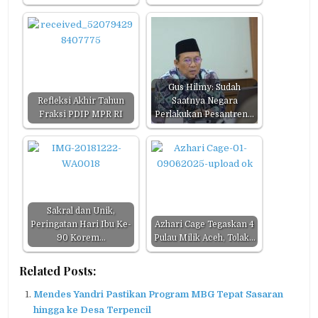
Gus Hilmy: Sudah
Refleksi Akhir Tahun
Saatnya Negara
Fraksi PDIP MPR RI
Perlakukan Pesantren…
Sakral dan Unik,
Peringatan Hari Ibu Ke-
Azhari Cage Tegaskan 4
90 Korem…
Pulau Milik Aceh, Tolak…
Related Posts:
Mendes Yandri Pastikan Program MBG Tepat Sasaran
hingga ke Desa Terpencil