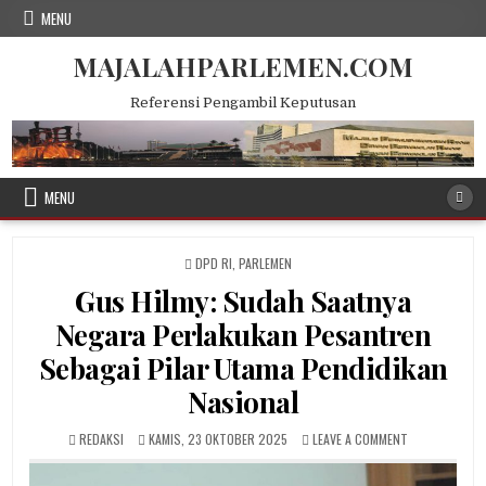
Skip
MENU
to
content
MAJALAHPARLEMEN.COM
Referensi Pengambil Keputusan
MENU
POSTED
DPD RI
,
PARLEMEN
IN
Gus Hilmy: Sudah Saatnya
Negara Perlakukan Pesantren
Sebagai Pilar Utama Pendidikan
Nasional
AUTHOR:
PUBLISHED
ON
REDAKSI
KAMIS, 23 OKTOBER 2025
LEAVE A COMMENT
DATE:
GUS
HILMY: