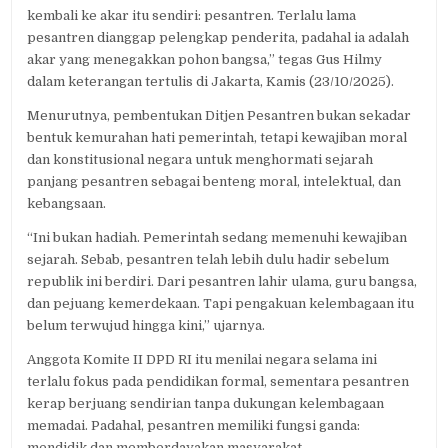
kembali ke akar itu sendiri: pesantren. Terlalu lama
pesantren dianggap pelengkap penderita, padahal ia adalah
akar yang menegakkan pohon bangsa,” tegas Gus Hilmy
dalam keterangan tertulis di Jakarta, Kamis (23/10/2025).
Menurutnya, pembentukan Ditjen Pesantren bukan sekadar
bentuk kemurahan hati pemerintah, tetapi kewajiban moral
dan konstitusional negara untuk menghormati sejarah
panjang pesantren sebagai benteng moral, intelektual, dan
kebangsaan.
“Ini bukan hadiah. Pemerintah sedang memenuhi kewajiban
sejarah. Sebab, pesantren telah lebih dulu hadir sebelum
republik ini berdiri. Dari pesantren lahir ulama, guru bangsa,
dan pejuang kemerdekaan. Tapi pengakuan kelembagaan itu
belum terwujud hingga kini,” ujarnya.
Anggota Komite II DPD RI itu menilai negara selama ini
terlalu fokus pada pendidikan formal, sementara pesantren
kerap berjuang sendirian tanpa dukungan kelembagaan
memadai. Padahal, pesantren memiliki fungsi ganda:
mendidik dan memberdayakan masyarakat.