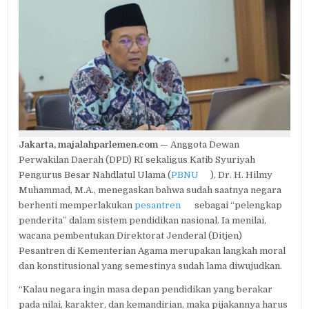
SUDAH
SAATNYA
NEGARA
PERLAKUKAN
PESANTREN
SEBAGAI
PILAR
UTAMA
PENDIDIKAN
NASIONAL
Jakarta, majalahparlemen.com —
Anggota Dewan
Perwakilan Daerah (DPD) RI sekaligus Katib Syuriyah
Pengurus Besar Nahdlatul Ulama (
PBNU
), Dr. H. Hilmy
Muhammad, M.A., menegaskan bahwa sudah saatnya negara
berhenti memperlakukan
pesantren
sebagai “pelengkap
penderita” dalam sistem pendidikan nasional. Ia menilai,
wacana pembentukan Direktorat Jenderal (Ditjen)
Pesantren di Kementerian Agama merupakan langkah moral
dan konstitusional yang semestinya sudah lama diwujudkan.
“Kalau negara ingin masa depan pendidikan yang berakar
pada nilai, karakter, dan kemandirian, maka pijakannya harus