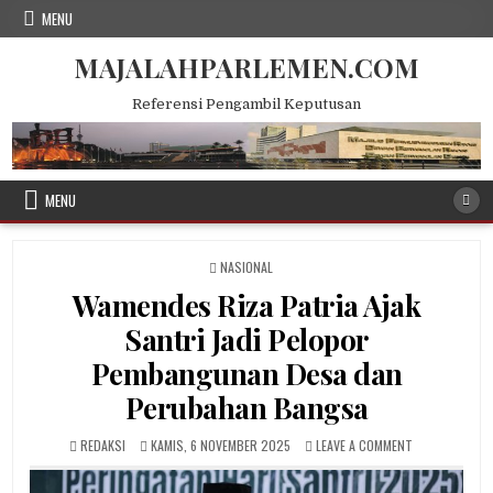
Skip
MENU
to
content
MAJALAHPARLEMEN.COM
Referensi Pengambil Keputusan
MENU
POSTED
NASIONAL
IN
Wamendes Riza Patria Ajak
Santri Jadi Pelopor
Pembangunan Desa dan
Perubahan Bangsa
AUTHOR:
PUBLISHED
ON
REDAKSI
KAMIS, 6 NOVEMBER 2025
LEAVE A COMMENT
DATE:
WAMENDES
RIZA