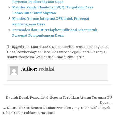
Percepat Pemberdayaan Desa
Mendes Yandri Gandeng LPQQ, Targetkan Desa
Bebas Buta Huruf Alquran
Mendes Dorong Integrasi CSR untuk Percepat
Pembangunan Desa
Kemendes dan BRIN Siapkan Hilirisasi Riset untuk
Percepat Pengembangan Desa
Tagged
Hari Santri 2025
,
Kementerian Desa
,
Pembangunan
Desa
,
Pemberdayaan Desa
,
Pesantren Tegal
,
Santri Berdaya
,
Santri Indonesia
,
Wamendes Ahmad Riza Patria
Author:
redaksi
Navigasi
Daerah Desak Pemerintah Segera Terbitkan Aturan Turunan UU
pos
Desa →
← Ketua DPD RI: Semua Mantan Presiden yang Telah Wafat Layak
Diberi Gelar Pahlawan Nasional