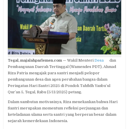
PATRIA
AJAK
SANTRI
JADI
PELOPOR
PEMBANGUNAN
DESA
DAN
PERUBAHAN
BANGSA
Tegal, majalahparlemen.com —
Wakil Menteri
Desa
dan
Pembangunan Daerah Tertinggal (Wamendes PDT), Ahmad
Riza Patria mengajak para santri menjadi pelopor
pembangunan desa dan agen perubahan bangsa dalam
Peringatan Hari Santri 2025 di Pondok Tahfidh Yanbu’ul
Qur’an 5, Tegal, Rabu (5/11/2025) petang.
Dalam sambutan motivasinya, Riza menekankan bahwa Hari
Santri merupakan momentum refleksi perjuangan dan
keteladanan ulama serta santri yang berperan besar dalam
sejarah kemerdekaan Indonesia.