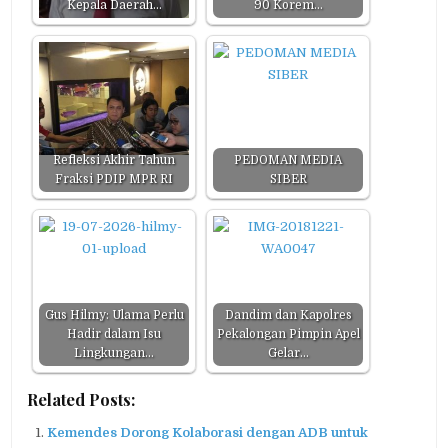
Kepala Daerah…
90 Korem…
Refleksi Akhir Tahun
PEDOMAN MEDIA
Fraksi PDIP MPR RI
SIBER
Gus Hilmy: Ulama Perlu
Dandim dan Kapolres
Hadir dalam Isu
Pekalongan Pimpin Apel
Lingkungan…
Gelar…
Related Posts:
Kemendes Dorong Kolaborasi dengan ADB untuk