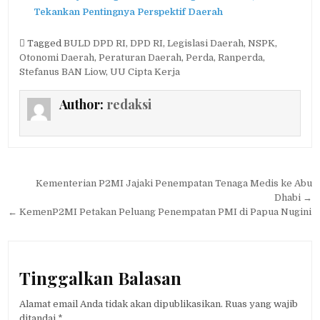
Tekankan Pentingnya Perspektif Daerah
Tagged
BULD DPD RI
,
DPD RI
,
Legislasi Daerah
,
NSPK
,
Otonomi Daerah
,
Peraturan Daerah
,
Perda
,
Ranperda
,
Stefanus BAN Liow
,
UU Cipta Kerja
Author:
redaksi
Navigasi
Kementerian P2MI Jajaki Penempatan Tenaga Medis ke Abu
pos
Dhabi →
← KemenP2MI Petakan Peluang Penempatan PMI di Papua Nugini
Tinggalkan Balasan
Alamat email Anda tidak akan dipublikasikan.
Ruas yang wajib
ditandai
*