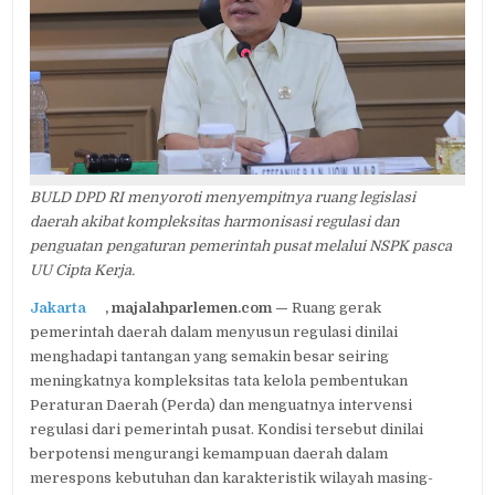
RUANG
LEGISLASI
DAERAH
DI
TENGAH
KOMPLEKSITAS
REGULASI
BULD DPD RI menyoroti menyempitnya ruang legislasi
daerah akibat kompleksitas harmonisasi regulasi dan
penguatan pengaturan pemerintah pusat melalui NSPK pasca
UU Cipta Kerja.
Jakarta
, majalahparlemen.com —
Ruang gerak
pemerintah daerah dalam menyusun regulasi dinilai
menghadapi tantangan yang semakin besar seiring
meningkatnya kompleksitas tata kelola pembentukan
Peraturan Daerah (Perda) dan menguatnya intervensi
regulasi dari pemerintah pusat. Kondisi tersebut dinilai
berpotensi mengurangi kemampuan daerah dalam
merespons kebutuhan dan karakteristik wilayah masing-