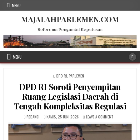
Skip
MENU
to
content
MAJALAHPARLEMEN.COM
Referensi Pengambil Keputusan
MENU
POSTED
DPD RI
,
PARLEMEN
IN
DPD RI Soroti Penyempitan
Ruang Legislasi Daerah di
Tengah Kompleksitas Regulasi
AUTHOR:
PUBLISHED
ON
REDAKSI
KAMIS, 25 JUNI 2026
LEAVE A COMMENT
DATE:
DPD
RI
SOROTI
PENYEMPITAN