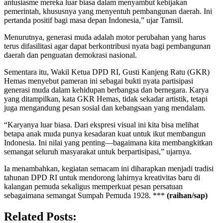
antusiasme mereka luar biasa dalam menyambut kebijakan
pemerintah, khususnya yang menyentuh pembangunan daerah. Ini
pertanda positif bagi masa depan Indonesia,” ujar Tamsil.
Menurutnya, generasi muda adalah motor perubahan yang harus
terus difasilitasi agar dapat berkontribusi nyata bagi pembangunan
daerah dan penguatan demokrasi nasional.
Sementara itu, Wakil Ketua DPD RI, Gusti Kanjeng Ratu (GKR)
Hemas menyebut pameran ini sebagai bukti nyata partisipasi
generasi muda dalam kehidupan berbangsa dan bernegara. Karya
yang ditampilkan, kata GKR Hemas, tidak sekadar artistik, tetapi
juga mengandung pesan sosial dan kebangsaan yang mendalam.
“Karyanya luar biasa. Dari ekspresi visual ini kita bisa melihat
betapa anak muda punya kesadaran kuat untuk ikut membangun
Indonesia. Ini nilai yang penting—bagaimana kita membangkitkan
semangat seluruh masyarakat untuk berpartisipasi,” ujarnya.
Ia menambahkan, kegiatan semacam ini diharapkan menjadi tradisi
tahunan DPD RI untuk mendorong lahirnya kreativitas baru di
kalangan pemuda sekaligus memperkuat pesan persatuan
sebagaimana semangat Sumpah Pemuda 1928. ***
(raihan/sap)
Related Posts: