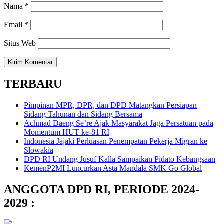
Nama
*
Email
*
Situs Web
TERBARU
Pimpinan MPR, DPR, dan DPD Matangkan Persiapan
Sidang Tahunan dan Sidang Bersama
Achmad Daeng Se’re Ajak Masyarakat Jaga Persatuan pada
Momentum HUT ke-81 RI
Indonesia Jajaki Perluasan Penempatan Pekerja Migran ke
Slowakia
DPD RI Undang Jusuf Kalla Sampaikan Pidato Kebangsaan
KemenP2MI Luncurkan Asta Mandala SMK Go Global
ANGGOTA DPD RI, PERIODE 2024-
2029 :