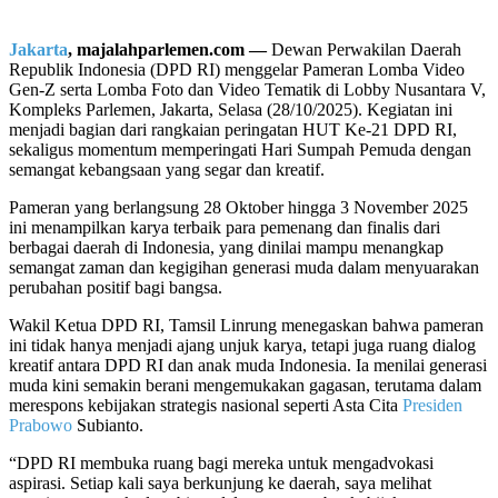
Jakarta
, majalahparlemen.com —
Dewan Perwakilan Daerah
Republik Indonesia (DPD RI) menggelar Pameran Lomba Video
Gen-Z serta Lomba Foto dan Video Tematik di Lobby Nusantara V,
Kompleks Parlemen, Jakarta, Selasa (28/10/2025). Kegiatan ini
menjadi bagian dari rangkaian peringatan HUT Ke-21 DPD RI,
sekaligus momentum memperingati Hari Sumpah Pemuda dengan
semangat kebangsaan yang segar dan kreatif.
Pameran yang berlangsung 28 Oktober hingga 3 November 2025
ini menampilkan karya terbaik para pemenang dan finalis dari
berbagai daerah di Indonesia, yang dinilai mampu menangkap
semangat zaman dan kegigihan generasi muda dalam menyuarakan
perubahan positif bagi bangsa.
Wakil Ketua DPD RI, Tamsil Linrung menegaskan bahwa pameran
ini tidak hanya menjadi ajang unjuk karya, tetapi juga ruang dialog
kreatif antara DPD RI dan anak muda Indonesia. Ia menilai generasi
muda kini semakin berani mengemukakan gagasan, terutama dalam
merespons kebijakan strategis nasional seperti Asta Cita
Presiden
Prabowo
Subianto.
“DPD RI membuka ruang bagi mereka untuk mengadvokasi
aspirasi. Setiap kali saya berkunjung ke daerah, saya melihat