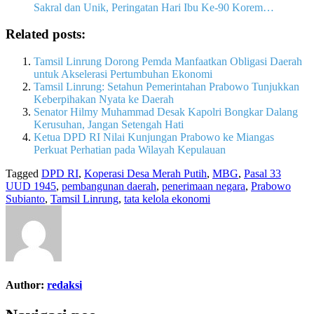
Sakral dan Unik, Peringatan Hari Ibu Ke-90 Korem…
Related posts:
Tamsil Linrung Dorong Pemda Manfaatkan Obligasi Daerah
untuk Akselerasi Pertumbuhan Ekonomi
Tamsil Linrung: Setahun Pemerintahan Prabowo Tunjukkan
Keberpihakan Nyata ke Daerah
Senator Hilmy Muhammad Desak Kapolri Bongkar Dalang
Kerusuhan, Jangan Setengah Hati
Ketua DPD RI Nilai Kunjungan Prabowo ke Miangas
Perkuat Perhatian pada Wilayah Kepulauan
Tagged
DPD RI
,
Koperasi Desa Merah Putih
,
MBG
,
Pasal 33
UUD 1945
,
pembangunan daerah
,
penerimaan negara
,
Prabowo
Subianto
,
Tamsil Linrung
,
tata kelola ekonomi
Author:
redaksi