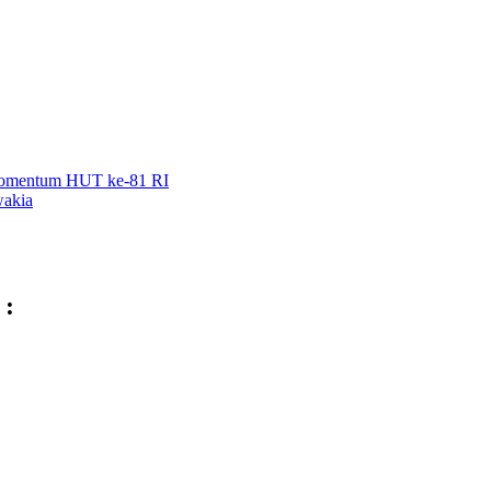
 Momentum HUT ke-81 RI
wakia
 :