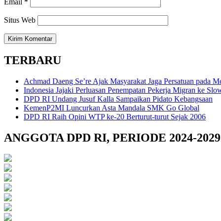
Email
*
Situs Web
TERBARU
Achmad Daeng Se’re Ajak Masyarakat Jaga Persatuan pada
Indonesia Jajaki Perluasan Penempatan Pekerja Migran ke Slo
DPD RI Undang Jusuf Kalla Sampaikan Pidato Kebangsaan
KemenP2MI Luncurkan Asta Mandala SMK Go Global
DPD RI Raih Opini WTP ke-20 Berturut-turut Sejak 2006
ANGGOTA DPD RI, PERIODE 2024-2029