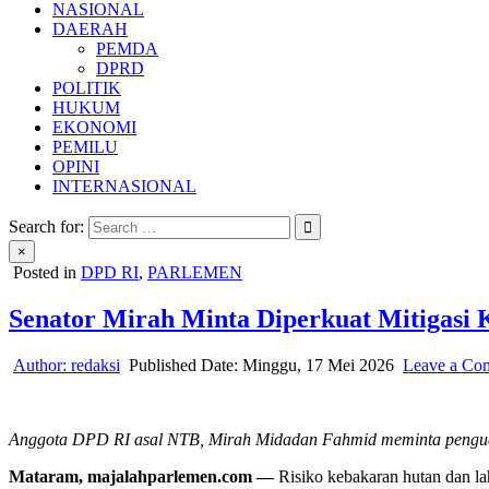
NASIONAL
DAERAH
PEMDA
DPRD
POLITIK
HUKUM
EKONOMI
PEMILU
OPINI
INTERNASIONAL
Search for:
×
Posted in
DPD RI
,
PARLEMEN
Senator Mirah Minta Diperkuat Mitigasi 
Author:
redaksi
Published Date:
Minggu, 17 Mei 2026
Leave a Co
Anggota DPD RI asal NTB, Mirah Midadan Fahmid meminta penguata
Mataram, majalahparlemen.com —
Risiko kebakaran hutan dan la