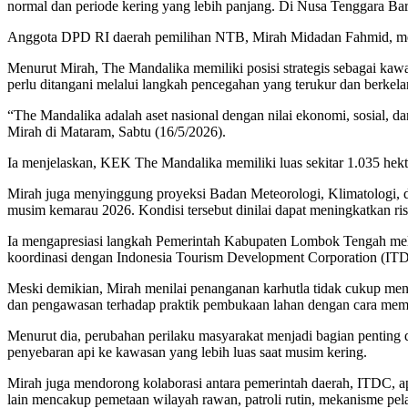
normal dan periode kering yang lebih panjang. Di Nusa Tenggara Ba
Anggota DPD RI daerah pemilihan NTB, Mirah Midadan Fahmid, memi
Menurut Mirah, The Mandalika memiliki posisi strategis sebagai kawa
perlu ditangani melalui langkah pencegahan yang terukur dan berkela
“The Mandalika adalah aset nasional dengan nilai ekonomi, sosial, d
Mirah di Mataram, Sabtu (16/5/2026).
Ia menjelaskan, KEK The Mandalika memiliki luas sekitar 1.035 hekt
Mirah juga menyinggung proyeksi Badan Meteorologi, Klimatologi, d
musim kemarau 2026. Kondisi tersebut dinilai dapat meningkatkan ris
Ia mengapresiasi langkah Pemerintah Kabupaten Lombok Tengah mela
koordinasi dengan Indonesia Tourism Development Corporation (IT
Meski demikian, Mirah menilai penanganan karhutla tidak cukup menga
dan pengawasan terhadap praktik pembukaan lahan dengan cara mem
Menurut dia, perubahan perilaku masyarakat menjadi bagian penting 
penyebaran api ke kawasan yang lebih luas saat musim kering.
Mirah juga mendorong kolaborasi antara pemerintah daerah, ITDC, a
lain mencakup pemetaan wilayah rawan, patroli rutin, mekanisme pela