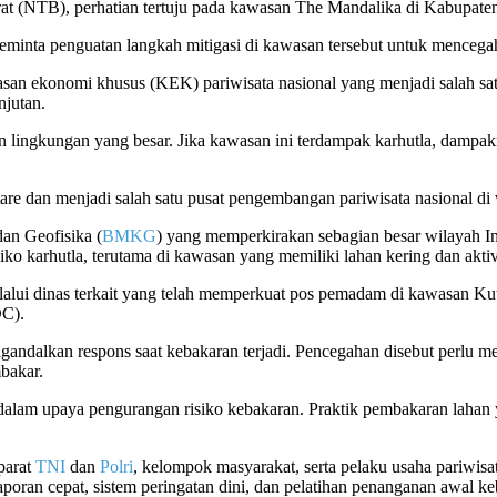
rat (NTB), perhatian tertuju pada kawasan The Mandalika di Kabupat
nta penguatan langkah mitigasi di kawasan tersebut untuk mencegah
san ekonomi khusus (KEK) pariwisata nasional yang menjadi salah satu d
njutan.
an lingkungan yang besar. Jika kawasan ini terdampak karhutla, dampa
are dan menjadi salah satu pusat pengembangan pariwisata nasional d
an Geofisika (
BMKG
) yang memperkirakan sebagian besar wilayah I
iko karhutla, terutama di kawasan yang memiliki lahan kering dan akti
lui dinas terkait yang telah memperkuat pos pemadam di kawasan Kut
DC).
ndalkan respons saat kebakaran terjadi. Pencegahan disebut perlu menj
bakar.
dalam upaya pengurangan risiko kebakaran. Praktik pembakaran lahan 
parat
TNI
dan
Polri
, kelompok masyarakat, serta pelaku usaha pariwisa
poran cepat, sistem peringatan dini, dan pelatihan penanganan awal ke