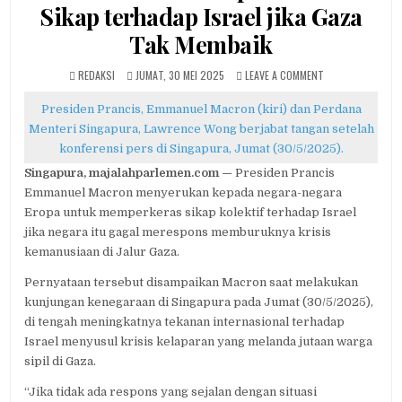
Sikap terhadap Israel jika Gaza
Tak Membaik
AUTHOR:
PUBLISHED
ON
REDAKSI
JUMAT, 30 MEI 2025
LEAVE A COMMENT
DATE:
MACRON
DESAK
Presiden Prancis, Emmanuel Macron (kiri) dan Perdana
EROPA
Menteri Singapura, Lawrence Wong berjabat tangan setelah
PERKERAS
konferensi pers di Singapura, Jumat (30/5/2025).
SIKAP
TERHADAP
Singapura, majalahparlemen.com —
Presiden Prancis
ISRAEL
Emmanuel Macron menyerukan kepada negara-negara
JIKA
GAZA
Eropa untuk memperkeras sikap kolektif terhadap Israel
TAK
jika negara itu gagal merespons memburuknya krisis
MEMBAIK
kemanusiaan di Jalur Gaza.
Pernyataan tersebut disampaikan Macron saat melakukan
kunjungan kenegaraan di Singapura pada Jumat (30/5/2025),
di tengah meningkatnya tekanan internasional terhadap
Israel menyusul krisis kelaparan yang melanda jutaan warga
sipil di Gaza.
“Jika tidak ada respons yang sejalan dengan situasi