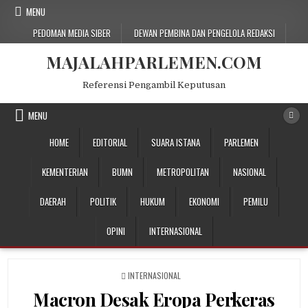
Skip
MENU
to
PEDOMAN MEDIA SIBER
DEWAN PEMBINA DAN PENGELOLA REDAKSI
content
MAJALAHPARLEMEN.COM
Referensi Pengambil Keputusan
MENU
HOME
EDITORIAL
SUARA ISTANA
PARLEMEN
KEMENTERIAN
BUMN
METROPOLITAN
NASIONAL
DAERAH
POLITIK
HUKUM
EKONOMI
PEMILU
OPINI
INTERNASIONAL
POSTED
INTERNASIONAL
IN
Macron Desak Eropa Perkeras