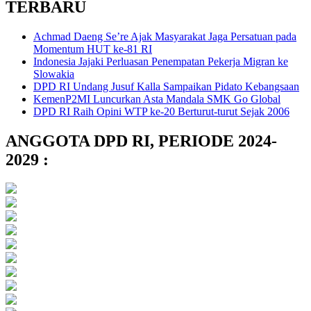
TERBARU
Achmad Daeng Se’re Ajak Masyarakat Jaga Persatuan pada
Momentum HUT ke-81 RI
Indonesia Jajaki Perluasan Penempatan Pekerja Migran ke
Slowakia
DPD RI Undang Jusuf Kalla Sampaikan Pidato Kebangsaan
KemenP2MI Luncurkan Asta Mandala SMK Go Global
DPD RI Raih Opini WTP ke-20 Berturut-turut Sejak 2006
ANGGOTA DPD RI, PERIODE 2024-
2029 :