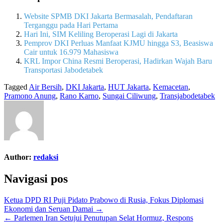
Website SPMB DKI Jakarta Bermasalah, Pendaftaran
Terganggu pada Hari Pertama
Hari Ini, SIM Keliling Beroperasi Lagi di Jakarta
Pemprov DKI Perluas Manfaat KJMU hingga S3, Beasiswa
Cair untuk 16.979 Mahasiswa
KRL Impor China Resmi Beroperasi, Hadirkan Wajah Baru
Transportasi Jabodetabek
Tagged
Air Bersih
,
DKI Jakarta
,
HUT Jakarta
,
Kemacetan
,
Pramono Anung
,
Rano Karno
,
Sungai Ciliwung
,
Transjabodetabek
Author:
redaksi
Navigasi pos
Ketua DPD RI Puji Pidato Prabowo di Rusia, Fokus Diplomasi
Ekonomi dan Seruan Damai →
← Parlemen Iran Setujui Penutupan Selat Hormuz, Respons