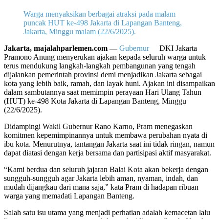
Warga menyaksikan berbagai atraksi pada malam
puncak HUT ke-498 Jakarta di Lapangan Banteng,
Jakarta, Minggu malam (22/6/2025).
Jakarta, majalahparlemen.com —
Gubernur
DKI Jakarta
Pramono Anung menyerukan ajakan kepada seluruh warga untuk
terus mendukung langkah-langkah pembangunan yang tengah
dijalankan pemerintah provinsi demi menjadikan Jakarta sebagai
kota yang lebih baik, ramah, dan layak huni. Ajakan ini disampaikan
dalam sambutannya saat memimpin perayaan Hari Ulang Tahun
(HUT) ke-498 Kota Jakarta di Lapangan Banteng, Minggu
(22/6/2025).
Didampingi Wakil Gubernur Rano Karno, Pram menegaskan
komitmen kepemimpinannya untuk membawa perubahan nyata di
ibu kota. Menurutnya, tantangan Jakarta saat ini tidak ringan, namun
dapat diatasi dengan kerja bersama dan partisipasi aktif masyarakat.
“Kami berdua dan seluruh jajaran Balai Kota akan bekerja dengan
sungguh-sungguh agar Jakarta lebih aman, nyaman, indah, dan
mudah dijangkau dari mana saja,” kata Pram di hadapan ribuan
warga yang memadati Lapangan Banteng.
Salah satu isu utama yang menjadi perhatian adalah kemacetan lalu