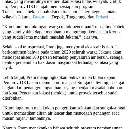
lintas, yang menurutnya memerlukan solusi lintas wilayah. Untuk
itu, Pemprov DKI tengah mempersiapkan program
Transjabodetabek, sebuah sistem transportasi terintegrasi antar-
wilayah Jakarta,
Bogor
, Depok, Tangerang, dan
Bekasi
.
“Kami mohon dukungan warga untuk penerapan Transjabodetabek,
yang kami yakini dapat membantu mengurangi kemacetan kronis
yang sudah lama menjadi masalah Jakarta,” jelasnya.
Selain soal transportasi, Pram juga menyoroti akses air bersih. Ia
berkomitmen bahwa pada tahun 2029 seluruh warga Jakarta akan
mendapat akses 100 persen terhadap penyaluran air bersih, sebagai
bentuk pemenuhan hak dasar masyarakat terhadap sanitasi yang
layak.
Lebih lanjut, Pram mengungkapkan bahwa mulai bulan depan
Pemprov DKI akan memulai normalisasi Sungai Ciliwung, sebagai
bagian dari penanggulangan banjir yang menjadi masalah tahunan
ibu kota. Penetapan lokasi (penlok) untuk proyek tersebut sudah
diterbitkan.
“Kami juga rutin melakukan pengerukan selokan dan sungai-sungai
untuk memastikan aliran air lancar dan mencegah genangan saat
musim hujan,” tambahnya.
Namun, Pram menekankan bahwa seluruh program pembangunan