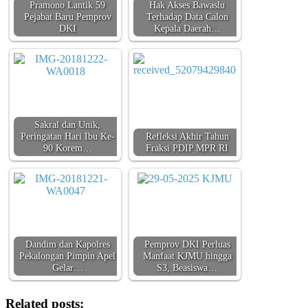
Pramono Lantik 59
Hak Akses Bawaslu
Pejabat Baru Pemprov
Terhadap Data Calon
DKI
Kepala Daerah…
Sakral dan Unik,
Peringatan Hari Ibu Ke-
Refleksi Akhir Tahun
90 Korem…
Fraksi PDIP MPR RI
Dandim dan Kapolres
Pemprov DKI Perluas
Pekalongan Pimpin Apel
Manfaat KJMU hingga
Gelar…
S3, Beasiswa…
Related posts: