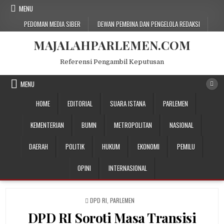
Skip
MENU
to
PEDOMAN MEDIA SIBER
DEWAN PEMBINA DAN PENGELOLA REDAKSI
content
MAJALAHPARLEMEN.COM
Referensi Pengambil Keputusan
MENU
HOME
EDITORIAL
SUARA ISTANA
PARLEMEN
KEMENTERIAN
BUMN
METROPOLITAN
NASIONAL
DAERAH
POLITIK
HUKUM
EKONOMI
PEMILU
OPINI
INTERNASIONAL
POSTED
DPD RI
,
PARLEMEN
IN
DPD RI Soroti Masa Transisi