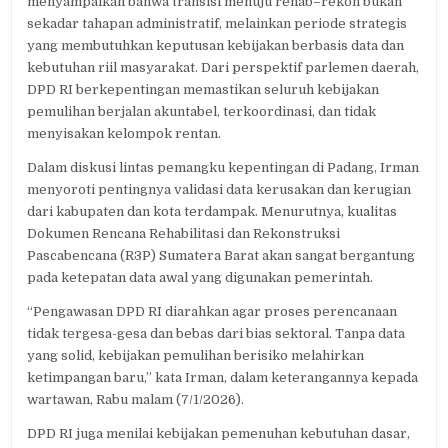
menyampaikan bahwa transisi menuju rehab–rekon bukan
sekadar tahapan administratif, melainkan periode strategis
yang membutuhkan keputusan kebijakan berbasis data dan
kebutuhan riil masyarakat. Dari perspektif parlemen daerah,
DPD RI berkepentingan memastikan seluruh kebijakan
pemulihan berjalan akuntabel, terkoordinasi, dan tidak
menyisakan kelompok rentan.
Dalam diskusi lintas pemangku kepentingan di Padang, Irman
menyoroti pentingnya validasi data kerusakan dan kerugian
dari kabupaten dan kota terdampak. Menurutnya, kualitas
Dokumen Rencana Rehabilitasi dan Rekonstruksi
Pascabencana (R3P) Sumatera Barat akan sangat bergantung
pada ketepatan data awal yang digunakan pemerintah.
“Pengawasan DPD RI diarahkan agar proses perencanaan
tidak tergesa-gesa dan bebas dari bias sektoral. Tanpa data
yang solid, kebijakan pemulihan berisiko melahirkan
ketimpangan baru,” kata Irman, dalam keterangannya kepada
wartawan, Rabu malam (7/1/2026).
DPD RI juga menilai kebijakan pemenuhan kebutuhan dasar,