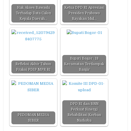
Hak Akses Bawaslu
Ketua DPD RI Apresiasi
Terhadap Data Calon
Presiden Prabowo
Kepala Daerah…
Rayakan Idul…
Bupati Bogor : 18
Refleksi Akhir Tahun
Kecamatan Terdampak
Fraksi PDIP MPR RI
Banjir
DPD RI dan BNN
Perkuat Sinergi
PEDOMAN MEDIA
Rehabilitasi Korban
SIBER
Narkoba