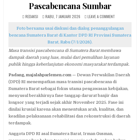
Pascabencana Sumbar
AUTHOR:
PUBLISHED
ON
REDAKSI
RABU, 7 JANUARI 2026
LEAVE A COMMENT
DATE:
DPD
RI
Foto bersama usai diskusi dan dialog penanggulangan
SOROTI
bencana Sumatera Barat di Kantor DPD RI Provinsi Sumatera
MASA
Barat, Rabu (7/1/2026).
TRANSISI
PASCABENCANA
Masa transisi pascabencana di Sumatera Barat membawa
SUMBAR
dampak daerah yang luas, mulai dari pemulihan layanan
publik hingga keberlanjutan ekonomi masyarakat terdampak.
Padang, majalahparlemen.com —
Dewan Perwakilan Daerah
(DPD) RI menempatkan masa transisi pascabencana di
Sumatera Barat sebagai fokus utama pengawasan kebijakan,
menyusul berakhirnya fase tanggap darurat banjir dan
longsor yang terjadi sejak akhir November 2025. Fase ini
dinilai krusial karena akan menentukan arah, kualitas, dan
keadilan pelaksanaan rehabilitasi dan rekonstruksi di daerah
terdampak.
Anggota DPD RI asal Sumatera Barat, Irman Gusman,