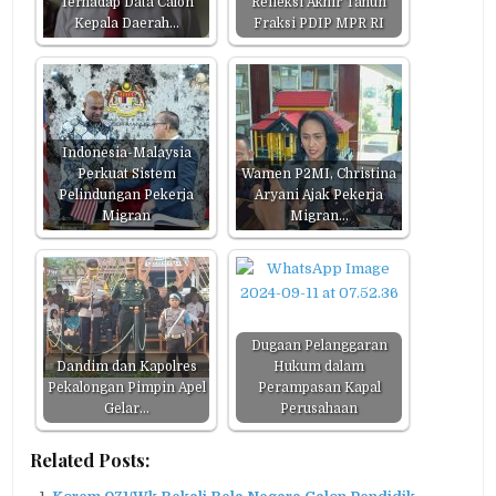
Terhadap Data Calon
Refleksi Akhir Tahun
Kepala Daerah…
Fraksi PDIP MPR RI
Indonesia-Malaysia
Perkuat Sistem
Wamen P2MI, Christina
Pelindungan Pekerja
Aryani Ajak Pekerja
Migran
Migran…
Dugaan Pelanggaran
Dandim dan Kapolres
Hukum dalam
Pekalongan Pimpin Apel
Perampasan Kapal
Gelar…
Perusahaan
Related Posts: