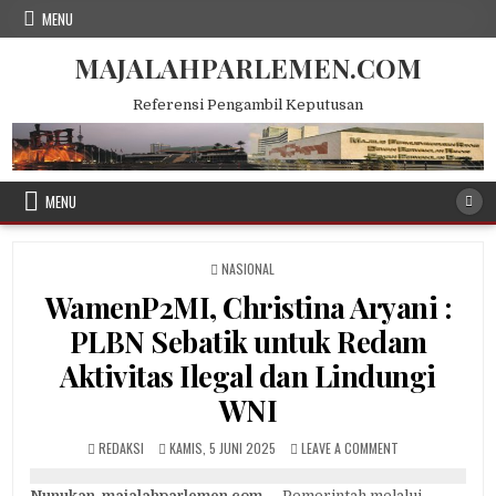
Skip
MENU
to
content
MAJALAHPARLEMEN.COM
Referensi Pengambil Keputusan
MENU
POSTED
NASIONAL
IN
WamenP2MI, Christina Aryani :
PLBN Sebatik untuk Redam
Aktivitas Ilegal dan Lindungi
WNI
AUTHOR:
PUBLISHED
ON
REDAKSI
KAMIS, 5 JUNI 2025
LEAVE A COMMENT
DATE:
WAMENP2MI,
CHRISTINA
Nunukan, majalahparlemen.com —
Pemerintah melalui