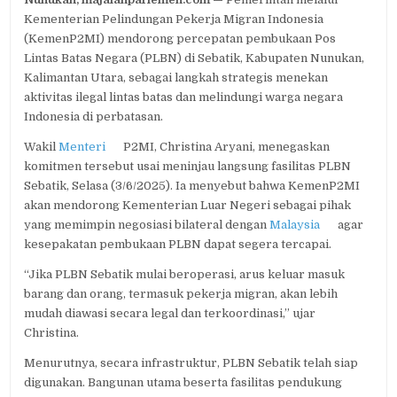
ARYANI
Kementerian Pelindungan Pekerja Migran Indonesia
:
PLBN
(KemenP2MI) mendorong percepatan pembukaan Pos
SEBATIK
Lintas Batas Negara (PLBN) di Sebatik, Kabupaten Nunukan,
UNTUK
Kalimantan Utara, sebagai langkah strategis menekan
REDAM
AKTIVITAS
aktivitas ilegal lintas batas dan melindungi warga negara
ILEGAL
Indonesia di perbatasan.
DAN
LINDUNGI
Wakil
Menteri
P2MI, Christina Aryani, menegaskan
WNI
komitmen tersebut usai meninjau langsung fasilitas PLBN
Sebatik, Selasa (3/6/2025). Ia menyebut bahwa KemenP2MI
akan mendorong Kementerian Luar Negeri sebagai pihak
yang memimpin negosiasi bilateral dengan
Malaysia
agar
kesepakatan pembukaan PLBN dapat segera tercapai.
“Jika PLBN Sebatik mulai beroperasi, arus keluar masuk
barang dan orang, termasuk pekerja migran, akan lebih
mudah diawasi secara legal dan terkoordinasi,” ujar
Christina.
Menurutnya, secara infrastruktur, PLBN Sebatik telah siap
digunakan. Bangunan utama beserta fasilitas pendukung