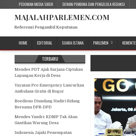
Skip
PEDOMAN MEDIA SIBER
DEWAN PEMBINA DAN PENGELOLA REDAKSI
to
MAJALAHPARLEMEN.COM
content
Referensi Pengambil Keputusan
HOME
EDITORIAL
SUARA ISTANA
PARLEMEN
KEMENTE
TERBARU
Mendes PDT Ajak Sarjana Ciptakan
Lapangan Kerja di Desa
Yayasan Pro Emergency Luncurkan
Ambulans Gratis di Bogor
Boediono Diundang Hadiri Sidang
Bersama DPR-DPD
Mendes Yandri: KDMP Tak Akan
Gantikan Warung Desa
Indonesia Jajaki Penempatan