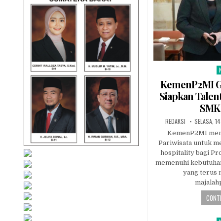
P
i
KemenP2MI G
Siapkan Talent
SMK 
AUTHOR:
PUBLISHE
REDAKSI
SELASA, 14
DATE:
KemenP2MI men
Pariwisata untuk m
hospitality bagi P
memenuhi kebutuhan 
yang terus 
majalah
CONTI