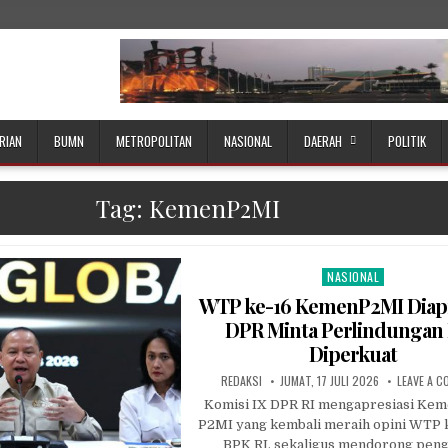
RIAN
BUMN
METROPOLITAN
NASIONAL
DAERAH
POLITIK
Tag:
KemenP2MI
NASIONAL
Posted
in
WTP ke-16 KemenP2MI Diapr
DPR Minta Perlindungan
Diperkuat
AUTHOR:
PUBLISHED
REDAKSI
JUMAT, 17 JULI 2026
LEAVE A 
DATE:
Komisi IX DPR RI mengapresiasi Kem
P2MI yang kembali meraih opini WTP k
BPK RI, sekaligus mendorong pen