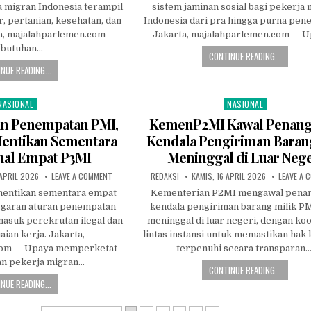
MOU
 migran Indonesia terampil
sistem jaminan sosial bagi pekerja
PENEMPATAN
PEKERJA
, pertanian, kesehatan, dan
Indonesia dari pra hingga purna pen
MIGRAN
ta, majalahparlemen.com —
Jakarta, majalahparlemen.com — 
TERAMPIL
butuhan…
CONTINUE READING...
NUE READING...
NASIONAL
NASIONAL
osted
Posted
n
in
an Penempatan PMI,
KemenP2MI Kawal Penan
entikan Sementara
Kendala Pengiriman Baran
nal Empat P3MI
Meninggal di Luar Nege
ON
AUTHOR:
PUBLISHED
APRIL 2026
LEAVE A COMMENT
REDAKSI
KAMIS, 16 APRIL 2026
LEAVE A
LANGGAR
DATE:
ATURAN
ntikan sementara empat
Kementerian P2MI mengawal pena
PENEMPATAN
ggaran aturan penempatan
kendala pengiriman barang milik P
PMI,
KEMENP2MI
masuk perekrutan ilegal dan
meninggal di luar negeri, dengan ko
HENTIKAN
SEMENTARA
ian kerja. Jakarta,
lintas instansi untuk memastikan hak
OPERASIONAL
com — Upaya memperketat
terpenuhi secara transparan…
EMPAT
P3MI
an pekerja migran…
CONTINUE READING...
NUE READING...