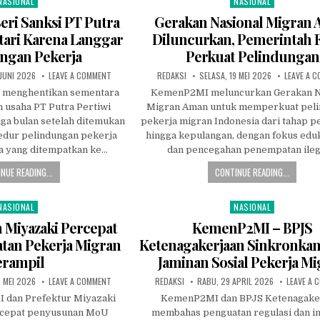
NASIONAL
NASIONAL
osted
Posted
n
in
ri Sanksi PT Putra
Gerakan Nasional Migran
stari Karena Langgar
Diluncurkan, Pemerintah 
ngan Pekerja
Perkuat Pelindungan
D
ON
AUTHOR:
PUBLISHED
 JUNI 2026
LEAVE A COMMENT
REDAKSI
SELASA, 19 MEI 2026
LEAVE A 
KEMENP2MI
DATE:
BERI
 menghentikan sementara
KemenP2MI meluncurkan Gerakan N
SANKSI
n usaha PT Putra Pertiwi
Migran Aman untuk memperkuat pel
PT
PUTRA
iga bulan setelah ditemukan
pekerja migran Indonesia dari tahap 
PERTIWI
JAYALESTARI
edur pelindungan pekerja
hingga kepulangan, dengan fokus edu
KARENA
a yang ditempatkan ke…
dan pencegahan penempatan ileg
LANGGAR
PELINDUNGAN
PEKERJA
NUE READING...
CONTINUE READING...
NASIONAL
NASIONAL
osted
Posted
n
in
 Miyazaki Percepat
KemenP2MI – BPJS
an Pekerja Migran
Ketenagakerjaan Sinkronka
erampil
Jaminan Sosial Pekerja M
D
ON
AUTHOR:
PUBLISHED
2 MEI 2026
LEAVE A COMMENT
REDAKSI
RABU, 29 APRIL 2026
LEAVE A
INDONESIA
DATE:
DAN
 dan Prefektur Miyazaki
KemenP2MI dan BPJS Ketenagake
MIYAZAKI
cepat penyusunan MoU
membahas penguatan regulasi dan in
PERCEPAT