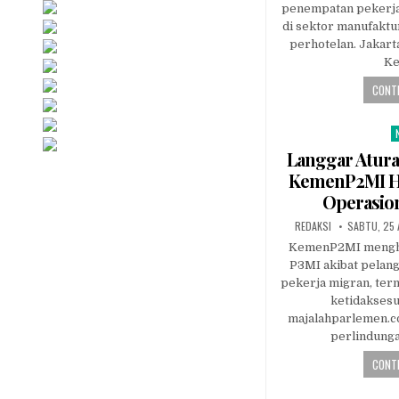
penempatan pekerja
di sektor manufaktur
perhotelan. Jakar
Ke
CONTI
P
i
Langgar Atur
KemenP2MI H
Operasio
AUTHOR:
PUBLISHED
REDAKSI
SABTU, 25 
DATE:
KemenP2MI menghe
P3MI akibat pelan
pekerja migran, ter
ketidaksesua
majalahparlemen.
perlindung
CONTI