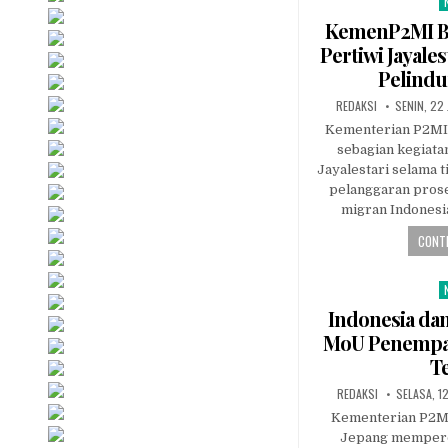
P
i
KemenP2MI Be
Pertiwi Jayale
Pelindu
AUTHOR:
PUBLISHE
REDAKSI
SENIN, 22
DATE:
Kementerian P2MI
sebagian kegiata
Jayalestari selama t
pelanggaran pros
migran Indonesi
CONTI
P
i
Indonesia dan
MoU Penempat
T
AUTHOR:
PUBLISHE
REDAKSI
SELASA, 1
DATE:
Kementerian P2MI
Jepang memper