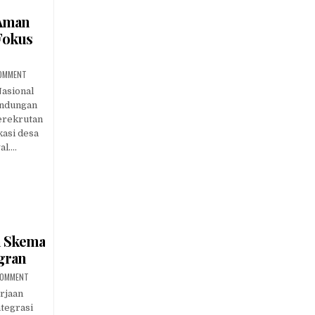
 Aman
Fokus
ON
COMMENT
GERAKAN
NASIONAL
asional
MIGRAN
indungan
AMAN
DILUNCURKAN,
perekrutan
PEMERINTAH
FOKUS
kasi desa
PERKUAT
al….
PELINDUNGAN
n Skema
igran
ON
 COMMENT
KEMENP2MI
–
rjaan
BPJS
tegrasi
KETENAGAKERJAAN