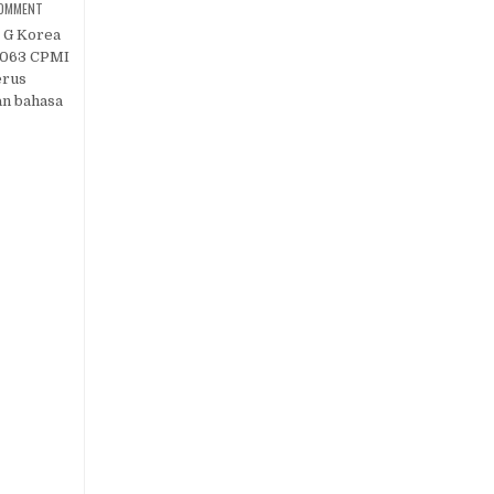
ON
COMMENT
KEMENP2MI
GELAR
 G Korea
SKILL
1.063 CPMI
TEST
G
erus
TO
G
n bahasa
KORSEL,
TINGKATKAN
KOMPETENSI
CALON
PMI