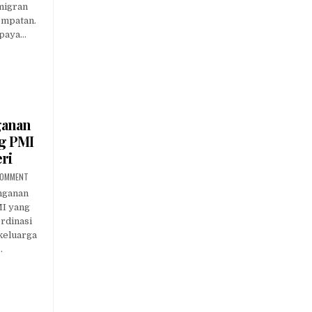
SINKRONKAN
 migran
SKEMA
JAMINAN
empatan.
SOSIAL
Upaya…
PEKERJA
MIGRAN
ganan
g PMI
ri
ON
 COMMENT
KEMENP2MI
KAWAL
nganan
PENANGANAN
MI yang
KENDALA
PENGIRIMAN
ordinasi
BARANG
PMI
 keluarga
MENINGGAL
.
DI
LUAR
NEGERI