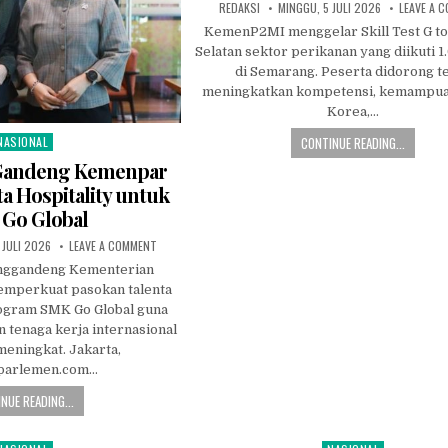
AUTHOR:
PUBLISHED
REDAKSI
MINGGU, 5 JULI 2026
LEAVE A 
DATE:
KemenP2MI menggelar Skill Test G to
Selatan sektor perikanan yang diikuti 
di Semarang. Peserta didorong t
meningkatkan kompetensi, kemampua
Korea,…
CONTINUE READING...
NASIONAL
osted
n
andeng Kemenpar
a Hospitality untuk
Go Global
D
ON
 JULI 2026
LEAVE A COMMENT
KEMENP2MI
GANDENG
ggandeng Kementerian
KEMENPAR
emperkuat pasokan talenta
SIAPKAN
TALENTA
rogram SMK Go Global guna
HOSPITALITY
UNTUK
tenaga kerja internasional
SMK
meningkat. Jakarta,
GO
GLOBAL
parlemen.com…
NUE READING...