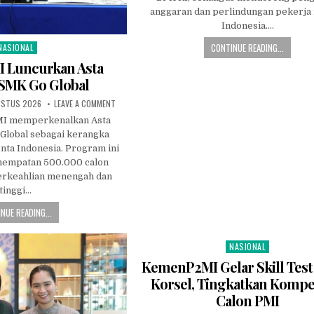
anggaran dan perlindungan pekerja
Indonesia….
CONTINUE READING...
NASIONAL
osted
n
 Luncurkan Asta
SMK Go Global
ON
USTUS 2026
LEAVE A COMMENT
KEMENP2MI
LUNCURKAN
I memperkenalkan Asta
ASTA
Global sebagai kerangka
MANDALA
SMK
ta Indonesia. Program ini
GO
GLOBAL
nempatan 500.000 calon
erkeahlian menengah dan
tinggi…
NUE READING...
NASIONAL
Posted
in
KemenP2MI Gelar Skill Test
Korsel, Tingkatkan Kompe
Calon PMI