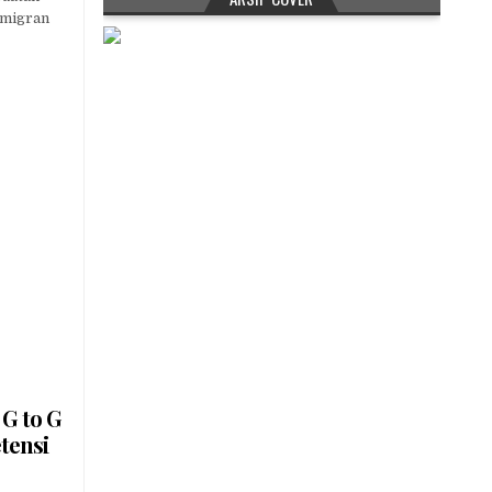
DPR
MINTA
 migran
PERLINDUNGAN
PMI
DIPERKUAT
 G to G
tensi