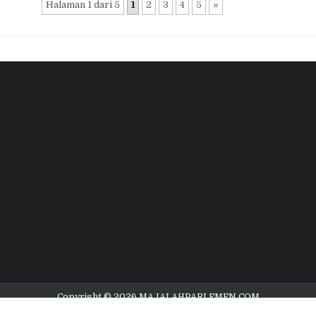
Halaman 1 dari 5
1
2
3
4
5
»
Copyright © 2026 MAJALAHPARLEMEN.COM