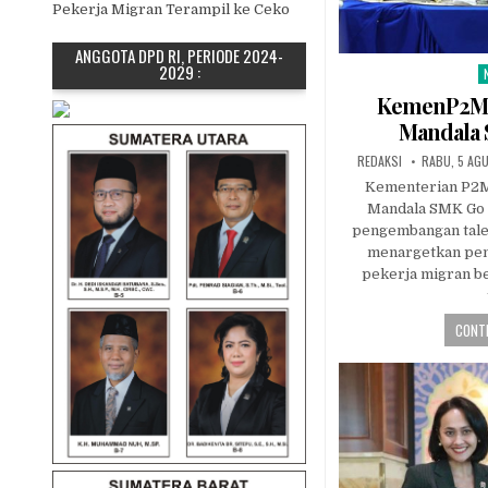
Pekerja Migran Terampil ke Ceko
ANGGOTA DPD RI, PERIODE 2024-
2029 :
P
i
KemenP2MI
Mandala 
AUTHOR:
PUBLISHED
REDAKSI
RABU, 5 AG
DATE:
Kementerian P2M
Mandala SMK Go 
pengembangan talen
menargetkan pe
pekerja migran b
CONTI