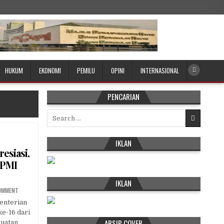
HUKUM
EKONOMI
PEMILU
OPINI
INTERNASIONAL
PENCARIAN
Search
for:
IKLAN
esiasi,
 PMI
IKLAN
ON
COMMENT
WTP
KE-
enterian
16
e-16 dari
KEMENP2MI
DIAPRESIASI,
ARSIP COVER
guatan