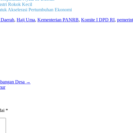
stri Rokok Kecil
ntuk Akselerasi Pertumbuhan Ekonomi
l Daerah
,
Haji Uma
,
Kementerian PANRB
,
Komite I DPD RI
,
pemerin
embangan Desa →
mur
dai
*