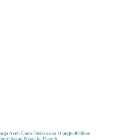
ga Aceh Utara Disiksa dan Diperjualbelikan
eberpihakan Nyata ke Daerah