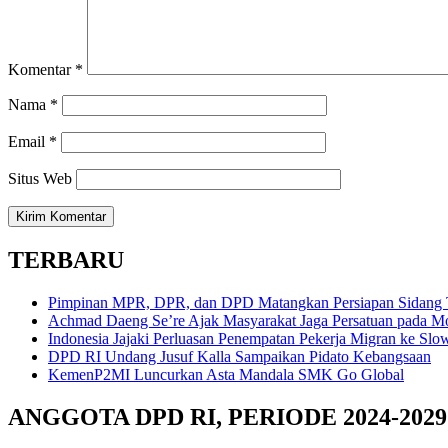
Komentar
*
Nama
*
Email
*
Situs Web
TERBARU
Pimpinan MPR, DPR, dan DPD Matangkan Persiapan Sidang 
Achmad Daeng Se’re Ajak Masyarakat Jaga Persatuan pada
Indonesia Jajaki Perluasan Penempatan Pekerja Migran ke Slo
DPD RI Undang Jusuf Kalla Sampaikan Pidato Kebangsaan
KemenP2MI Luncurkan Asta Mandala SMK Go Global
ANGGOTA DPD RI, PERIODE 2024-2029