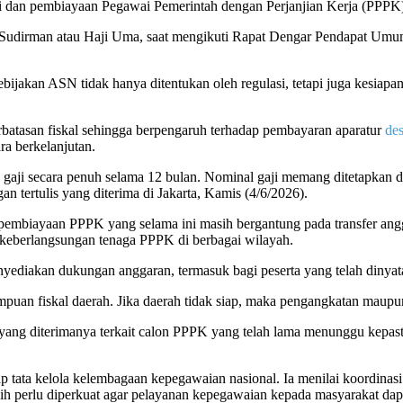
i dan pembiayaan Pegawai Pemerintah dengan Perjanjian Kerja (PPPK
. Sudirman atau Haji Uma, saat mengikuti Rapat Dengar Pendapat Um
ebijakan ASN tidak hanya ditentukan oleh regulasi, tetapi juga kesia
batasan fiskal sehingga berpengaruh terhadap pembayaran aparatur
de
a berkelanjutan.
 gaji secara penuh selama 12 bulan. Nominal gaji memang ditetapkan
n tertulis yang diterima di Jakarta, Kamis (4/6/2026).
n pembiayaan PPPK yang selama ini masih bergantung pada transfer ang
 keberlangsungan tenaga PPPK di berbagai wilayah.
ediakan dukungan anggaran, termasuk bagi peserta yang telah dinyat
mpuan fiskal daerah. Jika daerah tidak siap, maka pengangkatan mau
ng diterimanya terkait calon PPPK yang telah lama menunggu kepastia
p tata kelola kelembagaan kepegawaian nasional. Ia menilai koordina
rlu diperkuat agar pelayanan kepegawaian kepada masyarakat dapat b