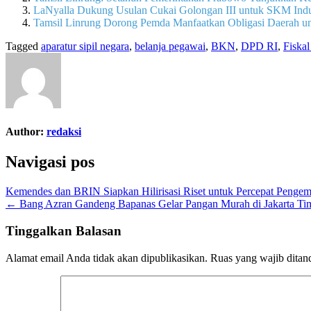
LaNyalla Dukung Usulan Cukai Golongan III untuk SKM Indu
Tamsil Linrung Dorong Pemda Manfaatkan Obligasi Daerah u
Tagged
aparatur sipil negara
,
belanja pegawai
,
BKN
,
DPD RI
,
Fiska
Author:
redaksi
Navigasi pos
Kemendes dan BRIN Siapkan Hilirisasi Riset untuk Percepat Peng
← Bang Azran Gandeng Bapanas Gelar Pangan Murah di Jakarta Ti
Tinggalkan Balasan
Alamat email Anda tidak akan dipublikasikan.
Ruas yang wajib ditan