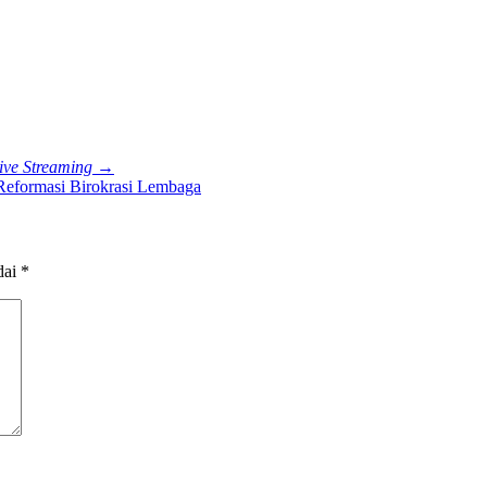
ive Streaming
→
eformasi Birokrasi Lembaga
dai
*