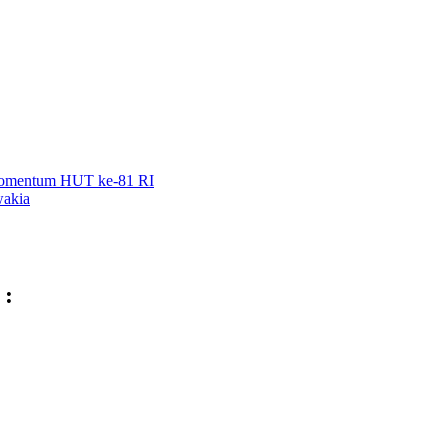
 Momentum HUT ke-81 RI
wakia
 :