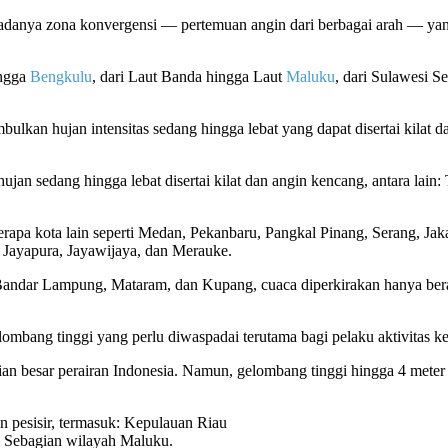
anya zona konvergensi — pertemuan angin dari berbagai arah — yan
ingga
Bengkulu
, dari Laut Banda hingga Laut
Maluku
, dari Sulawesi S
bulkan hujan intensitas sedang hingga lebat yang dapat disertai kilat d
jan sedang hingga lebat disertai kilat dan angin kencang, antara lain
eberapa kota lain seperti Medan, Pekanbaru, Pangkal Pinang, Serang, J
 Jayapura, Jayawijaya, dan Merauke.
Bandar Lampung, Mataram, dan Kupang, cuaca diperkirakan hanya ber
mbang tinggi yang perlu diwaspadai terutama bagi pelaku aktivitas ke
ian besar perairan Indonesia. Namun, gelombang tinggi hingga 4 meter
n pesisir, termasuk: Kepulauan Riau
n Sebagian wilayah Maluku.