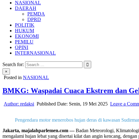
NASIONAL
DAERAH
PEMDA
DPRD
POLITIK
HUKUM
EKONOMI
PEMILU
OPINI
INTERNASIONAL
Search for:
×
Posted in
NASIONAL
BMKG: Waspadai Cuaca Ekstrem dan Gelo
Author:
redaksi
Published Date:
Senin, 19 Mei 2025
Leave a Comm
Pengendara motor menerobos hujan deras di kawasan Sudirman, 
Jakarta, majalahparlemen.com —
Badan Meteorologi, Klimatologi
mengalami hujan lebat yang disertai kilat dan angin kencang, dengan p