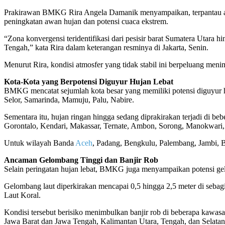
Prakirawan BMKG Rira Angela Damanik menyampaikan, terpantau ad
peningkatan awan hujan dan potensi cuaca ekstrem.
“Zona konvergensi teridentifikasi dari pesisir barat Sumatera Utara h
Tengah,” kata Rira dalam keterangan resminya di Jakarta, Senin.
Menurut Rira, kondisi atmosfer yang tidak stabil ini berpeluang menim
Kota-Kota yang Berpotensi Diguyur Hujan Lebat
BMKG mencatat sejumlah kota besar yang memiliki potensi diguyur hu
Selor, Samarinda, Mamuju, Palu, Nabire.
Sementara itu, hujan ringan hingga sedang diprakirakan terjadi di b
Gorontalo, Kendari, Makassar, Ternate, Ambon, Sorong, Manokwari,
Untuk wilayah Banda
Aceh
, Padang, Bengkulu, Palembang, Jambi, 
Ancaman Gelombang Tinggi dan Banjir Rob
Selain peringatan hujan lebat, BMKG juga menyampaikan potensi gelo
Gelombang laut diperkirakan mencapai 0,5 hingga 2,5 meter di sebag
Laut Koral.
Kondisi tersebut berisiko menimbulkan banjir rob di beberapa kawasa
Jawa Barat dan Jawa Tengah, Kalimantan Utara, Tengah, dan Selata