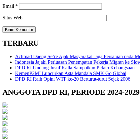
Email
*
Situs Web
TERBARU
Achmad Daeng Se’re Ajak Masyarakat Jaga Persatuan pada
Indonesia Jajaki Perluasan Penempatan Pekerja Migran ke Slo
DPD RI Undang Jusuf Kalla Sampaikan Pidato Kebangsaan
KemenP2MI Luncurkan Asta Mandala SMK Go Global
DPD RI Raih Opini WTP ke-20 Berturut-turut Sejak 2006
ANGGOTA DPD RI, PERIODE 2024-2029