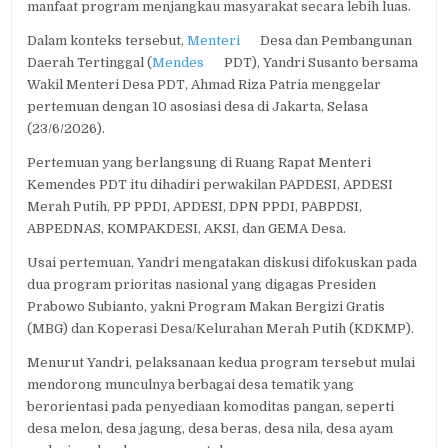
manfaat program menjangkau masyarakat secara lebih luas.
Dalam konteks tersebut,
Menteri
Desa dan Pembangunan
Daerah Tertinggal (
Mendes
PDT), Yandri Susanto bersama
Wakil Menteri Desa PDT, Ahmad Riza Patria menggelar
pertemuan dengan 10 asosiasi desa di Jakarta, Selasa
(23/6/2026).
Pertemuan yang berlangsung di Ruang Rapat Menteri
Kemendes PDT itu dihadiri perwakilan PAPDESI, APDESI
Merah Putih, PP PPDI, APDESI, DPN PPDI, PABPDSI,
ABPEDNAS, KOMPAKDESI, AKSI, dan GEMA Desa.
Usai pertemuan, Yandri mengatakan diskusi difokuskan pada
dua program prioritas nasional yang digagas Presiden
Prabowo Subianto, yakni Program Makan Bergizi Gratis
(MBG) dan Koperasi Desa/Kelurahan Merah Putih (KDKMP).
Menurut Yandri, pelaksanaan kedua program tersebut mulai
mendorong munculnya berbagai desa tematik yang
berorientasi pada penyediaan komoditas pangan, seperti
desa melon, desa jagung, desa beras, desa nila, desa ayam