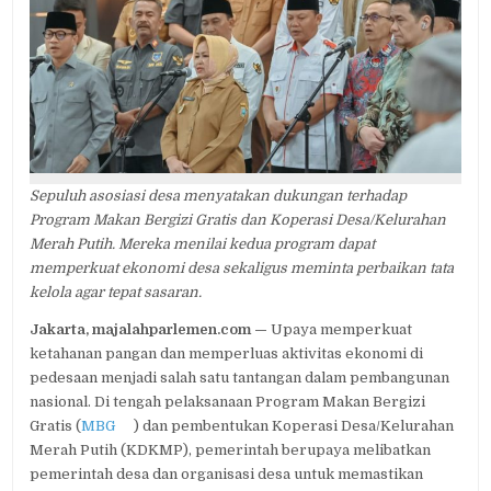
MBG
DAN
KOPDES
MERAH
PUTIH,
SOROTI
PENTINGNYA
TATA
KELOLA
Sepuluh asosiasi desa menyatakan dukungan terhadap
Program Makan Bergizi Gratis dan Koperasi Desa/Kelurahan
Merah Putih. Mereka menilai kedua program dapat
memperkuat ekonomi desa sekaligus meminta perbaikan tata
kelola agar tepat sasaran.
Jakarta, majalahparlemen.com —
Upaya memperkuat
ketahanan pangan dan memperluas aktivitas ekonomi di
pedesaan menjadi salah satu tantangan dalam pembangunan
nasional. Di tengah pelaksanaan Program Makan Bergizi
Gratis (
MBG
) dan pembentukan Koperasi Desa/Kelurahan
Merah Putih (KDKMP), pemerintah berupaya melibatkan
pemerintah desa dan organisasi desa untuk memastikan