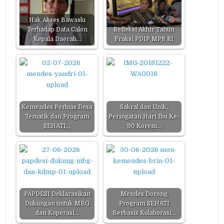
Hak Akses Bawaslu
Terhadap Data Calon
Refleksi Akhir Tahun
Kepala Daerah…
Fraksi PDIP MPR RI
Kemendes Perluas Desa
Sakral dan Unik,
Tematik dan Program
Peringatan Hari Ibu Ke-
SEHATI…
90 Korem…
PAPDESI Deklarasikan
Mendes Dorong
Dukungan untuk MBG
Program SEHATI
dan Koperasi…
Berbasis Kolaborasi…