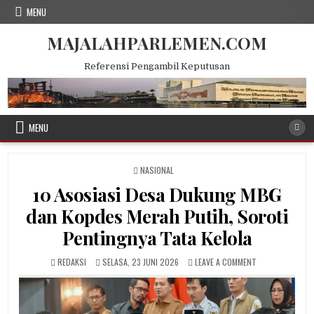
Skip
MENU
to
content
MAJALAHPARLEMEN.COM
Referensi Pengambil Keputusan
MENU
POSTED
NASIONAL
IN
10 Asosiasi Desa Dukung MBG
dan Kopdes Merah Putih, Soroti
Pentingnya Tata Kelola
AUTHOR:
PUBLISHED
ON
REDAKSI
SELASA, 23 JUNI 2026
LEAVE A COMMENT
DATE:
10
ASOSIASI
DESA
DUKUNG