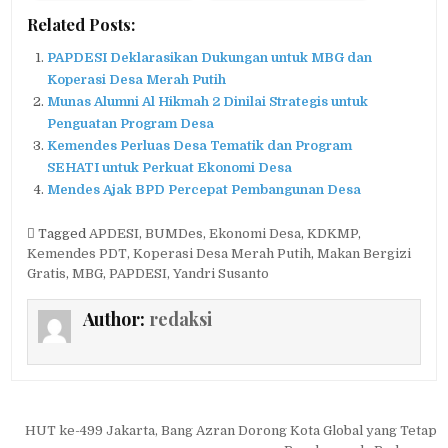
Related Posts:
PAPDESI Deklarasikan Dukungan untuk MBG dan
Koperasi Desa Merah Putih
Munas Alumni Al Hikmah 2 Dinilai Strategis untuk
Penguatan Program Desa
Kemendes Perluas Desa Tematik dan Program
SEHATI untuk Perkuat Ekonomi Desa
Mendes Ajak BPD Percepat Pembangunan Desa
Tagged
APDESI
,
BUMDes
,
Ekonomi Desa
,
KDKMP
,
Kemendes PDT
,
Koperasi Desa Merah Putih
,
Makan Bergizi
Gratis
,
MBG
,
PAPDESI
,
Yandri Susanto
Author:
redaksi
Navigasi
HUT ke-499 Jakarta, Bang Azran Dorong Kota Global yang Tetap