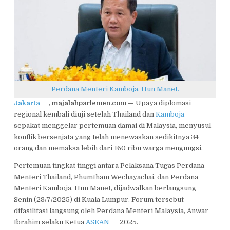
DI
MALAYSIA,
AKHIRI
PERANG
DI
PERBATASAN
Perdana Menteri Kamboja, Hun Manet.
Jakarta
, majalahparlemen.com —
Upaya diplomasi
regional kembali diuji setelah Thailand dan
Kamboja
sepakat menggelar pertemuan damai di Malaysia, menyusul
konflik bersenjata yang telah menewaskan sedikitnya 34
orang dan memaksa lebih dari 160 ribu warga mengungsi.
Pertemuan tingkat tinggi antara Pelaksana Tugas Perdana
Menteri Thailand, Phumtham Wechayachai, dan Perdana
Menteri Kamboja, Hun Manet, dijadwalkan berlangsung
Senin (28/7/2025) di Kuala Lumpur. Forum tersebut
difasilitasi langsung oleh Perdana Menteri Malaysia, Anwar
Ibrahim selaku Ketua
ASEAN
2025.