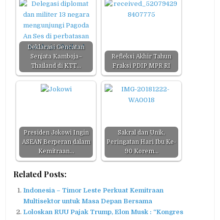
Deklarasi Gencatan
Senjata Kamboja–
Refleksi Akhir Tahun
Thailand di KTT…
Fraksi PDIP MPR RI
Presiden Jokowi Ingin
Sakral dan Unik,
ASEAN Berperan dalam
Peringatan Hari Ibu Ke-
Kemitraan…
90 Korem…
Related Posts:
Indonesia – Timor Leste Perkuat Kemitraan
Multisektor untuk Masa Depan Bersama
Loloskan RUU Pajak Trump, Elon Musk : “Kongres