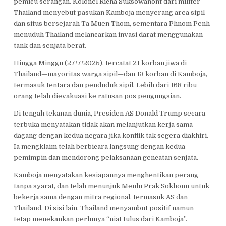
pemicu serangan. Kolonel Richa Suksowanont dari militer
Thailand menyebut pasukan Kamboja menyerang area sipil
dan situs bersejarah Ta Muen Thom, sementara Phnom Penh
menuduh Thailand melancarkan invasi darat menggunakan
tank dan senjata berat.
Hingga Minggu (27/7/2025), tercatat 21 korban jiwa di
Thailand—mayoritas warga sipil—dan 13 korban di Kamboja,
termasuk tentara dan penduduk sipil. Lebih dari 168 ribu
orang telah dievakuasi ke ratusan pos pengungsian.
Di tengah tekanan dunia, Presiden AS Donald Trump secara
terbuka menyatakan tidak akan melanjutkan kerja sama
dagang dengan kedua negara jika konflik tak segera diakhiri.
Ia mengklaim telah berbicara langsung dengan kedua
pemimpin dan mendorong pelaksanaan gencatan senjata.
Kamboja menyatakan kesiapannya menghentikan perang
tanpa syarat, dan telah menunjuk Menlu Prak Sokhonn untuk
bekerja sama dengan mitra regional, termasuk AS dan
Thailand. Di sisi lain, Thailand menyambut positif namun
tetap menekankan perlunya “niat tulus dari Kamboja”.