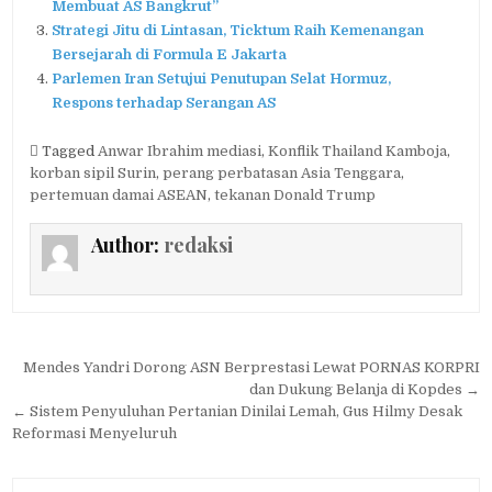
Membuat AS Bangkrut”
Strategi Jitu di Lintasan, Ticktum Raih Kemenangan
Bersejarah di Formula E Jakarta
Parlemen Iran Setujui Penutupan Selat Hormuz,
Respons terhadap Serangan AS
Tagged
Anwar Ibrahim mediasi
,
Konflik Thailand Kamboja
,
korban sipil Surin
,
perang perbatasan Asia Tenggara
,
pertemuan damai ASEAN
,
tekanan Donald Trump
Author:
redaksi
Navigasi
Mendes Yandri Dorong ASN Berprestasi Lewat PORNAS KORPRI
pos
dan Dukung Belanja di Kopdes →
← Sistem Penyuluhan Pertanian Dinilai Lemah, Gus Hilmy Desak
Reformasi Menyeluruh