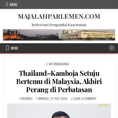
Skip
MENU
to
content
MAJALAHPARLEMEN.COM
Referensi Pengambil Keputusan
MENU
POSTED
INTERNASIONAL
IN
Thailand–Kamboja Setuju
Bertemu di Malaysia, Akhiri
Perang di Perbatasan
AUTHOR:
PUBLISHED
ON
REDAKSI
MINGGU, 27 JULI 2025
LEAVE A COMMENT
DATE:
THAILAND–
KAMBOJA
SETUJU
BERTEMU