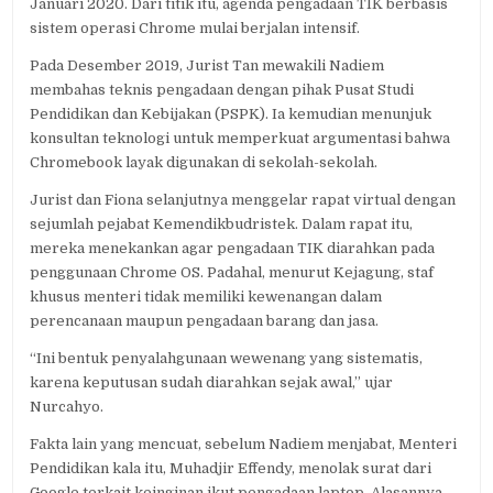
Januari 2020. Dari titik itu, agenda pengadaan TIK berbasis
sistem operasi Chrome mulai berjalan intensif.
Pada Desember 2019, Jurist Tan mewakili Nadiem
membahas teknis pengadaan dengan pihak Pusat Studi
Pendidikan dan Kebijakan (PSPK). Ia kemudian menunjuk
konsultan teknologi untuk memperkuat argumentasi bahwa
Chromebook layak digunakan di sekolah-sekolah.
Jurist dan Fiona selanjutnya menggelar rapat virtual dengan
sejumlah pejabat Kemendikbudristek. Dalam rapat itu,
mereka menekankan agar pengadaan TIK diarahkan pada
penggunaan Chrome OS. Padahal, menurut Kejagung, staf
khusus menteri tidak memiliki kewenangan dalam
perencanaan maupun pengadaan barang dan jasa.
“Ini bentuk penyalahgunaan wewenang yang sistematis,
karena keputusan sudah diarahkan sejak awal,” ujar
Nurcahyo.
Fakta lain yang mencuat, sebelum Nadiem menjabat, Menteri
Pendidikan kala itu, Muhadjir Effendy, menolak surat dari
Google terkait keinginan ikut pengadaan laptop. Alasannya