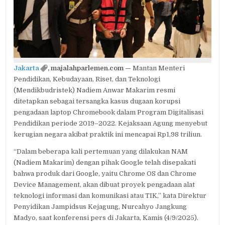
NEGARA
RP1,98
TRILIUN
Jakarta
, majalahparlemen.com —
Mantan Menteri
Pendidikan, Kebudayaan, Riset, dan Teknologi
(Mendikbudristek) Nadiem Anwar Makarim resmi
ditetapkan sebagai tersangka kasus dugaan korupsi
pengadaan laptop Chromebook dalam Program Digitalisasi
Pendidikan periode 2019–2022. Kejaksaan Agung menyebut
kerugian negara akibat praktik ini mencapai Rp1,98 triliun.
“Dalam beberapa kali pertemuan yang dilakukan NAM
(Nadiem Makarim) dengan pihak Google telah disepakati
bahwa produk dari Google, yaitu Chrome OS dan Chrome
Device Management, akan dibuat proyek pengadaan alat
teknologi informasi dan komunikasi atau TIK,” kata Direktur
Penyidikan Jampidsus Kejagung, Nurcahyo Jangkung
Madyo, saat konferensi pers di Jakarta, Kamis (4/9/2025).