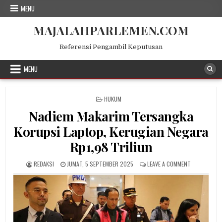
Skip
MENU
to
content
MAJALAHPARLEMEN.COM
Referensi Pengambil Keputusan
MENU
POSTED
HUKUM
IN
Nadiem Makarim Tersangka
Korupsi Laptop, Kerugian Negara
Rp1,98 Triliun
AUTHOR:
PUBLISHED
ON
REDAKSI
JUMAT, 5 SEPTEMBER 2025
LEAVE A COMMENT
DATE:
NADIEM
MAKARIM
TERSANGKA
KORUPSI
LAPTOP,
KERUGIAN