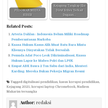
Kejagung Tangkap Eks
PEDOMAN MEDIA
Dirut Sritex Terkait
SIBER
Dugaan…
Related Posts:
Arteria Dahlan : Indonesia Belum Miliki Roadmap
Pemberantasan Narkoba
Kuasa Hukum Kasus Alih Muat Batu Bara Minta
Kliennya Dinyatakan Tidak Bersalah
Pemuda Adat Poco Leok Dikriminalisasi, Kuasa
Hukum Lapor ke Mabes Polri dan LPSK
Empat ABK Bawa 2 Ton Sabu dari India, Menteri
Karding: Mereka Bukan Pekerja Migran Resmi
Tagged
digitalisasi pendidikan
,
kasus korupsi pendidikan
,
Kejagung 2025
,
korupsi laptop Chromebook
,
Nadiem
Makarim tersangka
Author:
redaksi