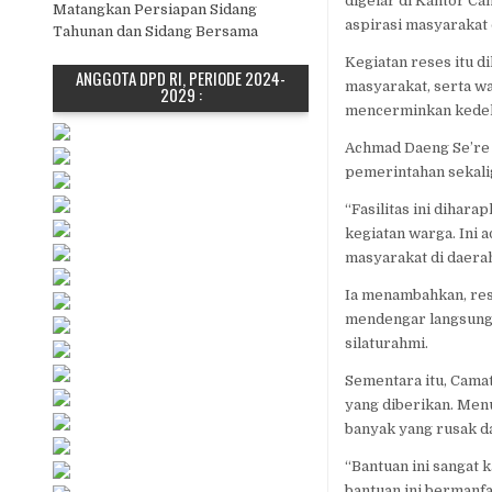
digelar di Kantor Ca
Matangkan Persiapan Sidang
aspirasi masyarakat 
Tahunan dan Sidang Bersama
Kegiatan reses itu d
ANGGOTA DPD RI, PERIODE 2024-
masyarakat, serta w
2029 :
mencerminkan kedeka
Achmad Daeng Se’re 
pemerintahan sekali
“Fasilitas ini dihar
kegiatan warga. Ini
masyarakat di daerah
Ia menambahkan, re
mendengar langsung 
silaturahmi.
Sementara itu, Cama
yang diberikan. Menu
banyak yang rusak da
“Bantuan ini sangat
bantuan ini bermanf