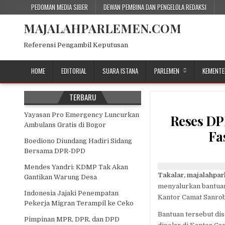
Skip
PEDOMAN MEDIA SIBER
DEWAN PEMBINA DAN PENGELOLA REDAKSI
to
MAJALAHPARLEMEN.COM
content
Referensi Pengambil Keputusan
HOME
EDITORIAL
SUARA ISTANA
PARLEMEN
KEMENTE
TERBARU
Yayasan Pro Emergency Luncurkan
Reses DP
Ambulans Gratis di Bogor
Fa
Boediono Diundang Hadiri Sidang
Bersama DPR-DPD
Mendes Yandri: KDMP Tak Akan
Takalar, majalahpa
Gantikan Warung Desa
menyalurkan bantuan 
Indonesia Jajaki Penempatan
Kantor Camat Sanrob
Pekerja Migran Terampil ke Ceko
Bantuan tersebut di
Pimpinan MPR, DPR, dan DPD