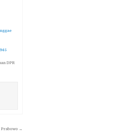
anggae
1945
uan DPR
n Prabowo →