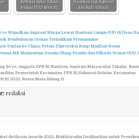
’re
Refleksi Akhir Tahun
Hentikan Gaji Sahroni
Fraksi PDIP MPR RI
dan Nafa Urbach
’re Wujudkan Aspirasi Warga Lewat Bantuan Lampu PJU di Desa B
sak Pembubaran Ormas Terindikasi Premanisme
r Durian ke China, Petani Diproyeksi Raup Manfaat Besar
Putusan MK Momentum Desain Ulang Pemilu dan Pilkada Sesuai UUD 
ng Se’re
,
Anggota DPR RI NasDem
,
Aspirasi Masyarakat Takalar
,
Bant
Fasilitas Pemerintah Kecamatan
,
DPR RI Sulawesi Selatan
,
Kecamatan
PR RI 2025
,
Reses Masa Sidang II
r:
redaksi
et detikcom Awards 2025, Mukhtarudin Dedikasikan untuk Preside