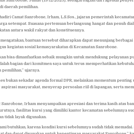
mat Sanrobone, Jumat (19/12/2025), sebagai bagian dari agenda penye
UNTUK
di daerah pemilihan.
KECAMATAN
SANROBONE
ihadiri Camat Sanrobone, Irham, L.S.Sos., jajaran pemerintah kecamata
arga setempat. Suasana pertemuan berlangsung hangat dan penuh dial
tan antara wakil rakyat dan konstituennya.
mengatakan, bantuan tersebut diharapkan dapat menunjang berbagai a
gus kegiatan sosial kemasyarakatan di Kecamatan Sanrobone.
apkan bisa dimanfaatkan sebaik mungkin untuk mendukung pelayanan pu
 adalah bagian dari komitmen saya untuk terus memperhatikan kebutuh
 pemilihan,” ujarnya.
ses bukan sekadar agenda formal DPR, melainkan momentum penting 
aspirasi masyarakat, menyerap persoalan riil di lapangan, serta me
t Sanrobone, Irham menyampaikan apresiasi dan terima kasih atas ba
rutnya, fasilitas kursi yang dimiliki kantor kecamatan sebelumnya su
n tidak layak digunakan.
 kami butuhkan, karena kondisi kursi sebelumnya sudah tidak memadai
aat dan dapat digunakan untuk kepentingan masyarakat Sanrobone,” ka