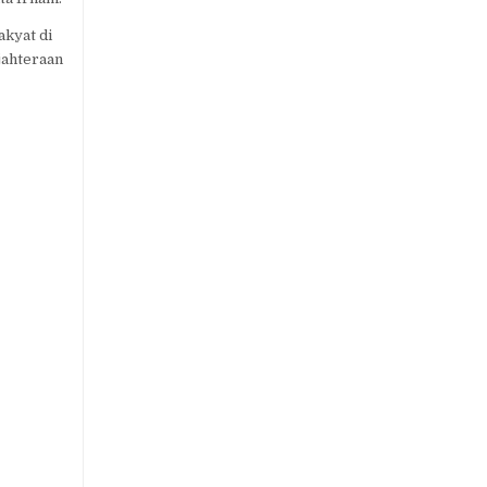
akyat di
jahteraan