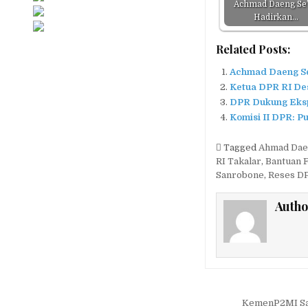
Achmad Daeng Se
Hadirkan…
Related Posts:
Achmad Daeng Se
Ketua DPR RI De
DPR Dukung Ekspo
Komisi II DPR: 
Tagged
Ahmad Dae
RI Takalar
,
Bantuan 
Sanrobone
,
Reses D
Autho
Navigasi
KemenP2MI Sab