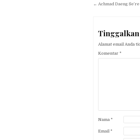
pos
← Achmad Daeng Se’re
Tinggalkan
Alamat email Anda ti
Komentar
*
Nama
*
Email
*