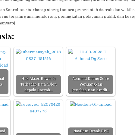
n Sanrobone berharap sinergi antara pemerintah daerah dan wakil r
terus terjalin guna mendorong peningkatan pelayanan publik dan kese
han/sap)
sts:
nal
Hak Akses Bawaslu
Achmad Daeng Se’re
sa
Terhadap Data Calon
Perjuangkan
Kepala Daerah…
Penghapusan Kredit…
asi,
NasDem Desak DPR