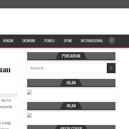
HUKUM
EKONOMI
PEMILU
OPINI
INTERNASIONAL
PENCARIAN
Search
uan
for:
IKLAN
 Se’re
IKLAN
 kepada
5 yang
ARSIP COVER