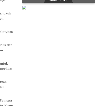
rapan
n, tokoh
og,
ktivitas
blik dan
an
untuk
mperkuat
ntuan
dah
. Semoga
ta Irham.