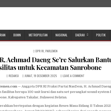
RIAN
BUMN
METROPOLITAN
NASIONAL
DAERAH
POLITIK
POSTED
DPR RI
,
PARLEMEN
IN
R, Achmad Daeng Se’re Salurkan Bant
silitas untuk Kecamatan Sanrobone
AUTHOR:
PUBLISHED
ON
REDAKSI
JUMAT, 19 DESEMBER 2025
LEAVE A COMMENT
DATE:
RESES
DPR,
rlemen.com —
Anggota DPR RI Fraksi Partai NasDem, H. Achmad Daeng
ACHMAD
fasilitas berupa 100 unit kursi dan satu set perangkat sound system
DAENG
SE’RE
one, Kabupaten Takalar, Sulawesi Selatan.
SALURKAN
BANTUAN
serahkan bertepatan dengan kegiatan Reses Masa Sidang II Tahun 202
FASILITAS