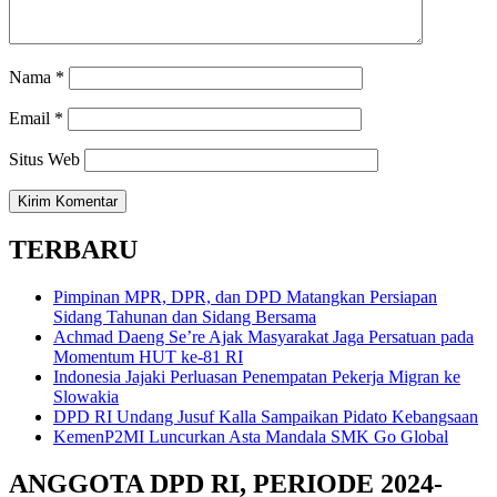
Nama
*
Email
*
Situs Web
TERBARU
Pimpinan MPR, DPR, dan DPD Matangkan Persiapan
Sidang Tahunan dan Sidang Bersama
Achmad Daeng Se’re Ajak Masyarakat Jaga Persatuan pada
Momentum HUT ke-81 RI
Indonesia Jajaki Perluasan Penempatan Pekerja Migran ke
Slowakia
DPD RI Undang Jusuf Kalla Sampaikan Pidato Kebangsaan
KemenP2MI Luncurkan Asta Mandala SMK Go Global
ANGGOTA DPD RI, PERIODE 2024-