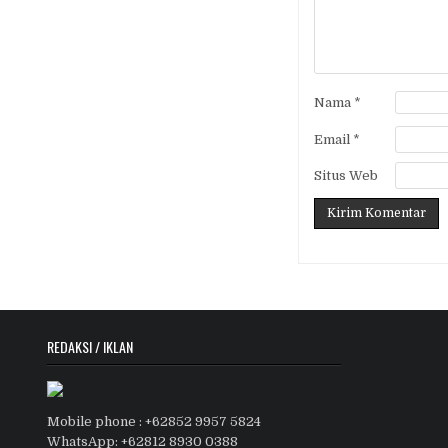
Nama
*
Email
*
Situs Web
REDAKSI / IKLAN
Mobile phone : +62852 9957 5824
WhatsApp: +62812 8930 0388