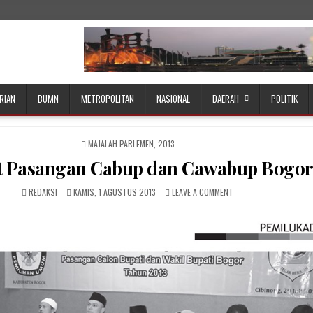
RIAN
BUMN
METROPOLITAN
NASIONAL
DAERAH
POLITIK
POSTED
MAJALAH PARLEMEN, 2013
IN
 Pasangan Cabup dan Cawabup Bogor
AUTHOR:
PUBLISHED
ON
REDAKSI
KAMIS, 1 AGUSTUS 2013
LEAVE A COMMENT
DATE:
EMPAT
PASANGAN
CABUP
DAN
CAWABUP
BOGOR