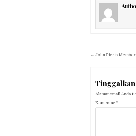
Autho
Navigasi
pos
← John Pieris Memberi
Tinggalkan
Alamat email Anda ti
Komentar
*