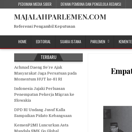
Skip
PEDOMAN MEDIA SIBER
DEWAN PEMBINA DAN PENGELOLA REDAKSI
to
MAJALAHPARLEMEN.COM
content
Referensi Pengambil Keputusan
HOME
EDITORIAL
SUARA ISTANA
PARLEMEN
KEMENTE
TERBARU
Achmad Daeng Se’re Ajak
Empat
Masyarakat Jaga Persatuan pada
Momentum HUT ke-81 RI
Indonesia Jajaki Perluasan
Penempatan Pekerja Migran ke
Slowakia
DPD RI Undang Jusuf Kalla
Sampaikan Pidato Kebangsaan
KemenP2MI Luncurkan Asta
Mandala SMK Go Global