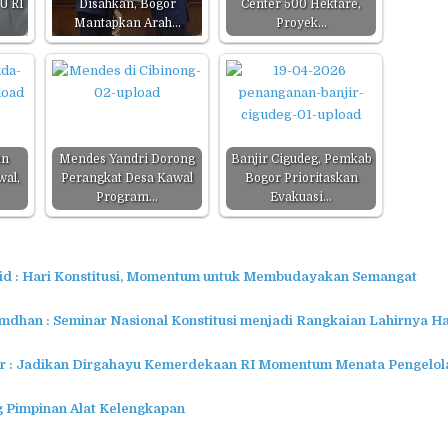
U RI
Disahkan, Bogor
Center 500 Hektare,
Mantapkan Arah…
Proyek…
un
Mendes Yandri Dorong
Banjir Cigudeg, Pemkab
wal,
Perangkat Desa Kawal
Bogor Prioritaskan
Program…
Evakuasi…
id : Hari Konstitusi, Momentum untuk Membudayakan Semangat
mdhan : Seminar Nasional Konstitusi menjadi Rangkaian Lahirnya Ha
: Jadikan Dirgahayu Kemerdekaan RI Momentum Menata Pengelol
 Pimpinan Alat Kelengkapan