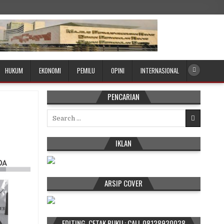
HUKUM
EKONOMI
PEMILU
OPINI
INTERNASIONAL
PENCARIAN
Search
for:
IKLAN
ARSIP COVER
EDITING, CETAK BUKU : CALL 08128930038