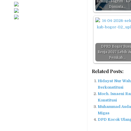
Brampi Sagrim : KP
Diminta…
DPRD Bogor Sus
Renja 2027 Lebih A
Pemkab…
Related Posts:
Hidayat Nur Wah
Berkonstitusi
Moch. Isnaeni Ra
Konstitusi
Muhammad Asdar 
Migas
DPD Kocok Ulang